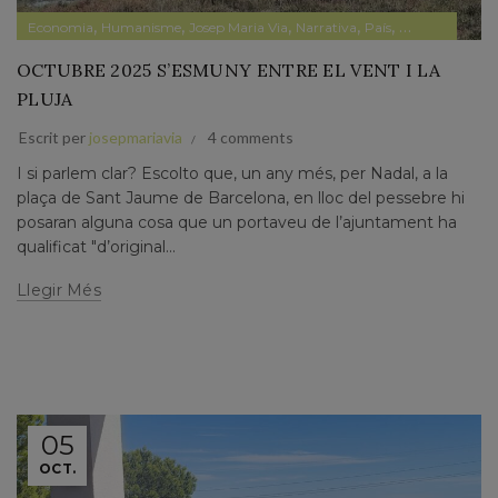
,
,
,
,
,
,
Economia
Humanisme
Josep Maria Via
Narrativa
País
Papers prvats
OCTUBRE 2025 S’ESMUNY ENTRE EL VENT I LA
PLUJA
Escrit per
josepmariavia
4 comments
I si parlem clar? Escolto que, un any més, per Nadal, a la
plaça de Sant Jaume de Barcelona, en lloc del pessebre hi
posaran alguna cosa que un portaveu de l’ajuntament ha
qualificat "d’original...
Llegir Més
05
OCT.