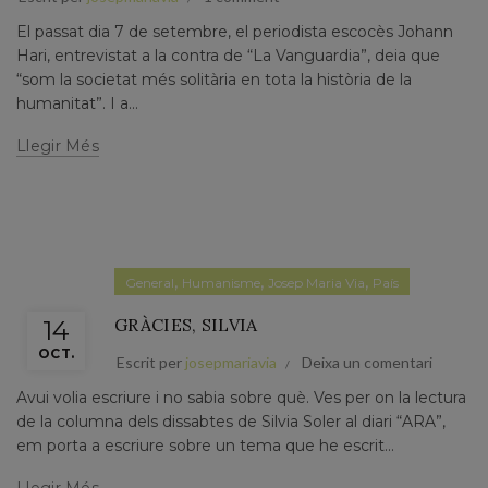
El passat dia 7 de setembre, el periodista escocès Johann
Hari, entrevistat a la contra de “La Vanguardia”, deia que
“som la societat més solitària en tota la història de la
humanitat”. I a...
Llegir Més
,
,
,
General
Humanisme
Josep Maria Via
País
GRÀCIES, SILVIA
14
OCT.
Escrit per
josepmariavia
Deixa un comentari
Avui volia escriure i no sabia sobre què. Ves per on la lectura
de la columna dels dissabtes de Silvia Soler al diari “ARA”,
em porta a escriure sobre un tema que he escrit...