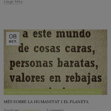
Llegir Més
08
OCT.
,
,
,
,
,
,
Gestió
Hospitals
Humanisme
Josep Maria Via
Política
Salut
Sistema sa
MÉS SOBRE LA HUMANITAT I EL PLANETA
Escrit per
josepmariavia
1 comment