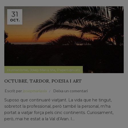
31
OCT.
,
,
Humanisme
Josep Maria Via
Papers prvats
OCTUBRE, TARDOR, POESIA I ART
Escrit per
josepmariavia
Deixa un comentari
Suposo que continuaré viatjant. La vida que he tingut,
sobretot la professional, però també la personal, m’ha
portat a viatjar força pels cinc continents. Curiosament,
però, mai he estat a la Val d’Aran. I...