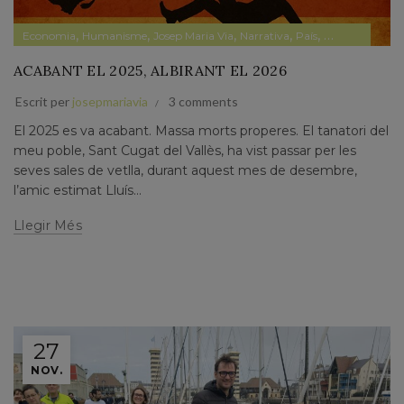
,
,
,
,
,
Economia
Humanisme
Josep Maria Via
Narrativa
País
Papers privats
ACABANT EL 2025, ALBIRANT EL 2026
Escrit per
josepmariavia
3 comments
El 2025 es va acabant. Massa morts properes. El tanatori del
meu poble, Sant Cugat del Vallès, ha vist passar per les
seves sales de vetlla, durant aquest mes de desembre,
l’amic estimat Lluís...
Llegir Més
27
NOV.