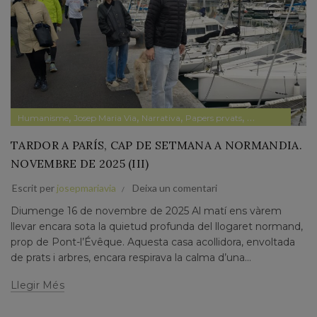
,
,
,
,
Humanisme
Josep Maria Via
Narrativa
Papers prvats
Pensament
TARDOR A PARÍS, CAP DE SETMANA A NORMANDIA.
NOVEMBRE DE 2025 (III)
Escrit per
josepmariavia
Deixa un comentari
Diumenge 16 de novembre de 2025 Al matí ens vàrem
llevar encara sota la quietud profunda del llogaret normand,
prop de Pont-l’Évêque. Aquesta casa acollidora, envoltada
de prats i arbres, encara respirava la calma d’una...
Llegir Més