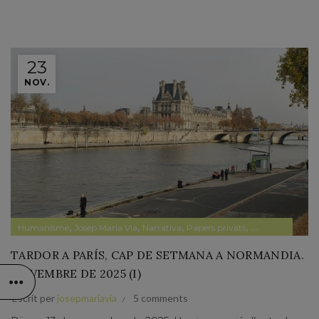
23
NOV.
,
,
,
,
,
Humanisme
Josep Maria Via
Narrativa
Papers privats
Pensament
Polí
TARDOR A PARÍS, CAP DE SETMANA A NORMANDIA.
NOVEMBRE DE 2025 (I)
Escrit per
josepmariavia
5 comments