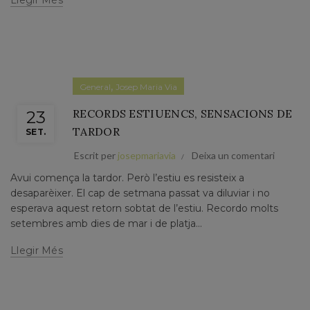
Llegir Més
,
General
Josep Maria Via
RECORDS ESTIUENCS, SENSACIONS DE
23
TARDOR
SET.
Escrit per
josepmariavia
Deixa un comentari
Avui comença la tardor. Però l’estiu es resisteix a
desaparèixer. El cap de setmana passat va diluviar i no
esperava aquest retorn sobtat de l’estiu. Recordo molts
setembres amb dies de mar i de platja...
Llegir Més