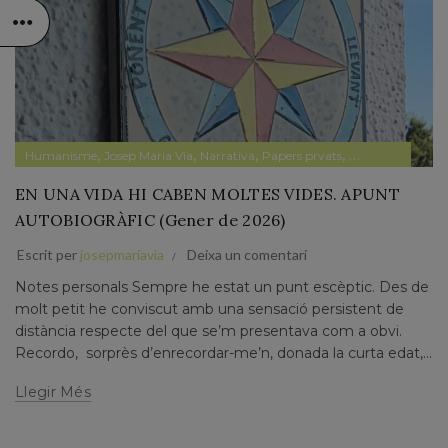
,
,
,
,
Humanisme
Josep Maria Via
Narrativa
Papers prvats
Pensament
EN UNA VIDA HI CABEN MOLTES VIDES. APUNT
AUTOBIOGRÀFIC (Gener de 2026)
Escrit per
josepmariavia
Deixa un comentari
Notes personals Sempre he estat un punt escèptic. Des de
molt petit he conviscut amb una sensació persistent de
distància respecte del que se’m presentava com a obvi.
Recordo, sorprès d’enrecordar-me’n, donada la curta edat,...
Llegir Més