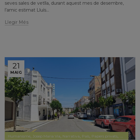
seves sales de vetlla, durant aquest mes de desembre,
l’amic estimat Lluís...
Llegir Més
21
MAIG
,
,
,
,
,
Humanisme
Josep Maria Via
Narrativa
País
Papers privats
Papers prv