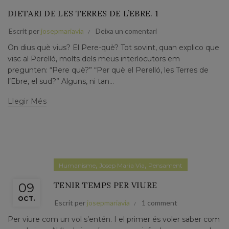
DIETARI DE LES TERRES DE L’EBRE. 1
Escrit per
josepmariavia
Deixa un comentari
On dius què vius? El Pere-què? Tot sovint, quan explico que
visc al Perelló, molts dels meus interlocutors em
pregunten: “Pere què?” “Per què el Perelló, les Terres de
l’Ebre, el sud?” Alguns, ni tan...
Llegir Més
,
,
Humanisme
Josep Maria Via
Pensament
TENIR TEMPS PER VIURE
09
OCT.
Escrit per
josepmariavia
1 comment
Per viure com un vol s’entén. I el primer és voler saber com