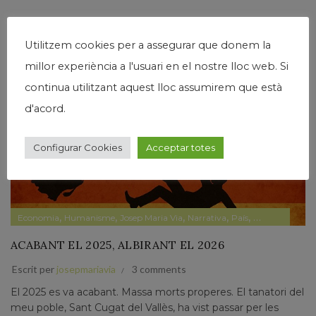
Utilitzem cookies per a assegurar que donem la
28
millor experiència a l'usuari en el nostre lloc web. Si
DES.
continua utilitzant aquest lloc assumirem que està
d'acord.
Configurar Cookies
Acceptar totes
,
,
,
,
,
Economia
Humanisme
Josep Maria Via
Narrativa
País
Papers privats
ACABANT EL 2025, ALBIRANT EL 2026
Escrit per
josepmariavia
3 comments
El 2025 es va acabant. Massa morts properes. El tanatori del
meu poble, Sant Cugat del Vallès, ha vist passar per les