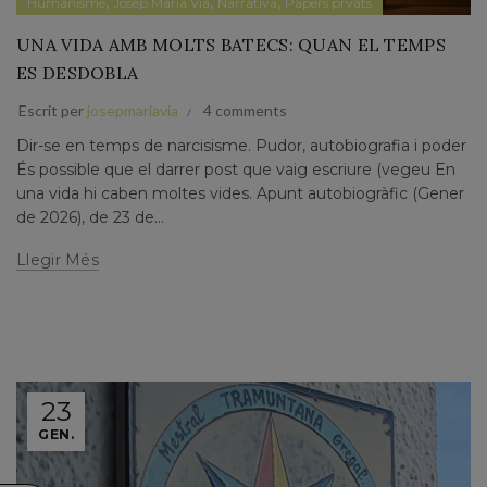
,
,
,
Humanisme
Josep Maria Via
Narrativa
Papers prvats
UNA VIDA AMB MOLTS BATECS: QUAN EL TEMPS
ES DESDOBLA
Escrit per
josepmariavia
4 comments
Dir-se en temps de narcisisme. Pudor, autobiografia i poder
És possible que el darrer post que vaig escriure (vegeu En
una vida hi caben moltes vides. Apunt autobiogràfic (Gener
de 2026), de 23 de...
Llegir Més
23
GEN.