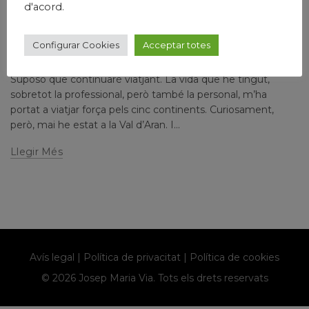
,
,
d'acord.
Humanisme
Josep Maria Via
Papers prvats
OCTUBRE, TARDOR, POESIA I ART
Configurar Cookies
Acceptar totes
Escrit per
josepmariavia
Deixa un comentari
Suposo que continuaré viatjant. La vida que he tingut,
sobretot la professional, però també la personal, m’ha
portat a viatjar força pels cinc continents. Curiosament,
però, mai he estat a la Val d’Aran. I...
Llegir Més
Avís legal
|
Política de privacitat
|
Política de cookies
© 2026 Josep Maria Via. Tots els drets reservats