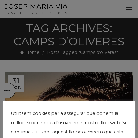
TAG ARCHIVES:
CAMPS D’OLIVERES
Home
Posts Tagged "Camps d’oliveres"
31
OCT.
Utilitzem cookies per a assegurar que donem la
millor experiència a l'usuari en el nostre lloc web. Si
continua utilitzant aquest lloc assumirem que està