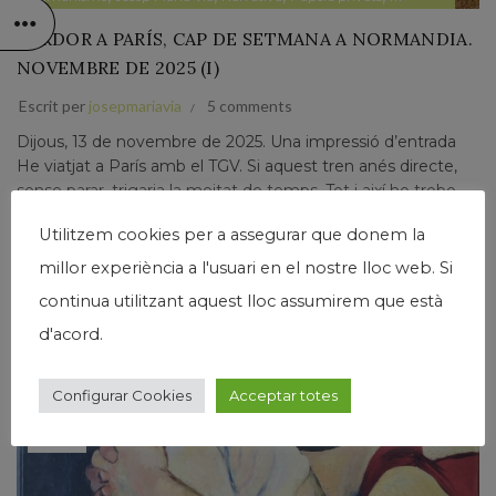
TARDOR A PARÍS, CAP DE SETMANA A NORMANDIA.
NOVEMBRE DE 2025 (I)
Escrit per
josepmariavia
5 comments
Dijous, 13 de novembre de 2025. Una impressió d’entrada
He viatjat a París amb el TGV. Si aquest tren anés directe,
sense parar, trigaria la meitat de temps. Tot i així ho trobo
prou adequat. He...
Utilitzem cookies per a assegurar que donem la
Llegir Més
millor experiència a l'usuari en el nostre lloc web. Si
continua utilitzant aquest lloc assumirem que està
d'acord.
Configurar Cookies
Acceptar totes
16
MAIG