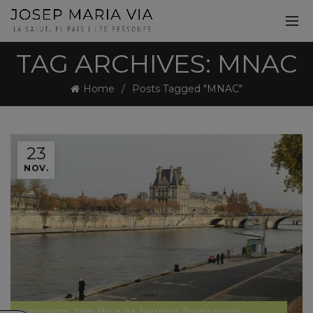
TAG ARCHIVES: MNAC
Home
Posts Tagged "MNAC"
23
NOV.
,
,
,
,
,
Humanisme
Josep Maria Via
Narrativa
Papers privats
Pensament
Polí