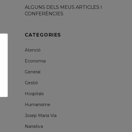
ALGUNS DELS MEUS ARTICLES I
CONFERÈNCIES
CATEGORIES
Atenció
Economia
General
Gestió
Hospitals
Humanisme
Josep Maria Via
Narrativa