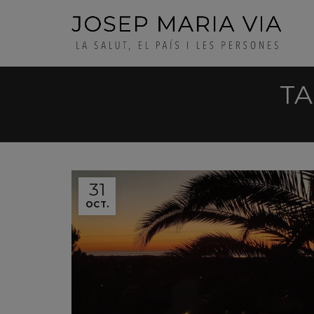
TA
31
OCT.