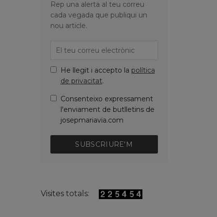
Rep una alerta al teu correu
cada vegada que publiqui un
nou article.
He llegit i accepto la
política
de privacitat
.
Consenteixo expressament
l'enviament de butlletins de
josepmariavia.com
SUBSCRIURE'M
Visites totals: