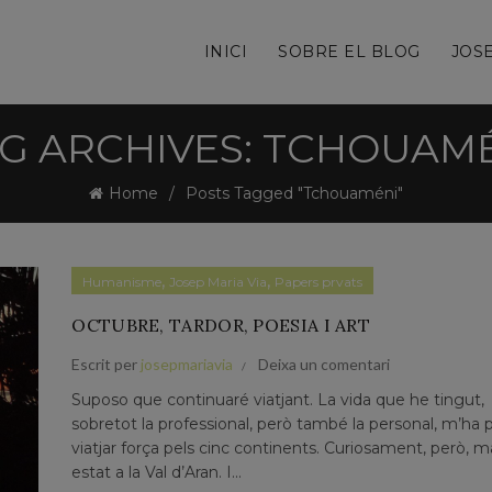
INICI
SOBRE EL BLOG
JOSE
G ARCHIVES: TCHOUAM
Home
Posts Tagged "Tchouaméni"
,
,
Humanisme
Josep Maria Via
Papers prvats
OCTUBRE, TARDOR, POESIA I ART
Escrit per
josepmariavia
Deixa un comentari
Suposo que continuaré viatjant. La vida que he tingut,
sobretot la professional, però també la personal, m’ha 
viatjar força pels cinc continents. Curiosament, però, m
estat a la Val d’Aran. I...