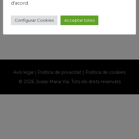
d'acord.
sense president, el que com ja passa habitualment amb les
derrotes de l’Espanyol contra...
Configurar Cookies
Acceptar totes
Llegir Més
Avís legal
|
Política de privacitat
|
Política de cookies
© 2026 Josep Maria Via. Tots els drets reservats