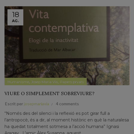
18
AG.
,
,
Humanisme
Josep Maria Via
Papers prvats
VIURE O SIMPLEMENT SOBREVIURE?
Escrit per
josepmariavia
4 comments
“Només des del silenci i la reflexió es pot girar full a
l’antropocè, és a dir, al moment històric en què la naturalesa
ha quedat totalment sotmesa a l’acció humana” Ignasi
Aragay L’amic Àlex Susanna, aquest...