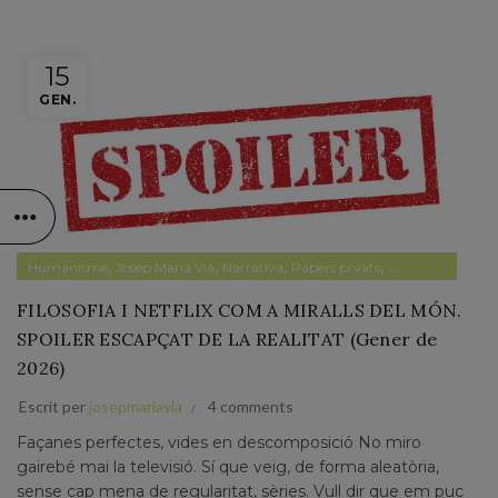
15
GEN.
,
,
,
,
Humanisme
Josep Maria Via
Narrativa
Papers prvats
Pensament
FILOSOFIA I NETFLIX COM A MIRALLS DEL MÓN.
SPOILER ESCAPÇAT DE LA REALITAT (Gener de
2026)
Escrit per
josepmariavia
4 comments
Façanes perfectes, vides en descomposició No miro
gairebé mai la televisió. Sí que veig, de forma aleatòria,
sense cap mena de regularitat, sèries. Vull dir que em puc