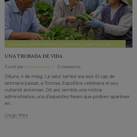
,
,
,
,
,
,
Economia
Gestió
Hospitals
Humanisme
Josep Maria Via
Narrativa
Pa
UNA TROBADA DE VIDA
Escrit per
josepmariavia
2 comments
Dilluns, 4 de maig. La salut també era això El cap de
setmana passat, a Tortosa, ExpoEbre celebrava el seu
vuitantè aniversari. Dit així, sembla una notícia
administrativa, una d’aquestes frases que podrien aparèixer
en...
Llegir Més