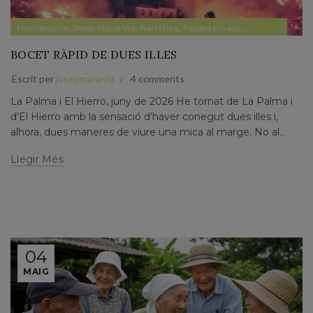
,
,
,
,
Humanisme
Josep Maria Via
Narrativa
Papers prvats
Pensament
BOCET RÀPID DE DUES ILLES
Escrit per
josepmariavia
4 comments
La Palma i El Hierro, juny de 2026 He tornat de La Palma i
d’El Hierro amb la sensació d’haver conegut dues illes i,
alhora, dues maneres de viure una mica al marge. No al...
Llegir Més
04
MAIG