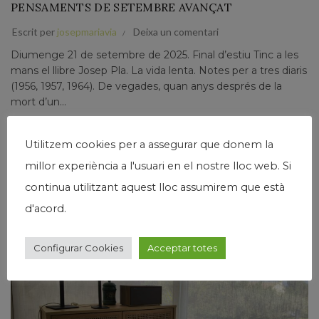
PENSAMENTS DE SETEMBRE AVANÇAT
Escrit per
josepmariavia
Deixa un comentari
Diumenge 21 de setembre de 2025. Final d’estiu Tinc a les
mans el llibre Josep Pla. La vida lenta. Notes per a tres diaris
(1956, 1957, 1964). De vegades, quan anys després de la
mort d’un...
Llegir Més
Utilitzem cookies per a assegurar que donem la
millor experiència a l'usuari en el nostre lloc web. Si
continua utilitzant aquest lloc assumirem que està
d'acord.
21
JUNY
Configurar Cookies
Acceptar totes