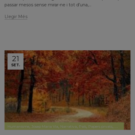
passar mesos sense mirar-ne i tot d’una,...
Llegir Més
21
SET.
,
,
,
,
,
Humanisme
Josep Maria Via
Narrativa
País
Papers prvats
Pensament