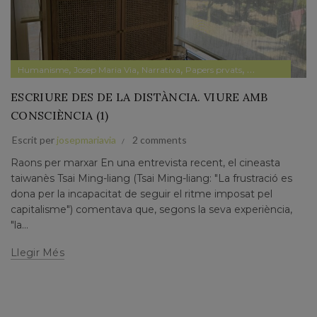
,
,
,
,
,
Humanisme
Josep Maria Via
Narrativa
Papers prvats
Pensament
Sin 
ESCRIURE DES DE LA DISTÀNCIA. VIURE AMB
CONSCIÈNCIA (1)
Escrit per
josepmariavia
2 comments
Raons per marxar En una entrevista recent, el cineasta
taiwanès Tsai Ming-liang (Tsai Ming-liang: "La frustració es
dona per la incapacitat de seguir el ritme imposat pel
capitalisme") comentava que, segons la seva experiència,
"la...
Llegir Més