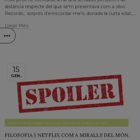
distància respecte del que se’m presentava com a obvi.
Recordo, sorprès d’enrecordar-me’n, donada la curta edat,...
Llegir Més
15
GEN.
,
,
,
,
Humanisme
Josep Maria Via
Narrativa
Papers prvats
Pensament
FILOSOFIA I NETFLIX COM A MIRALLS DEL MÓN.