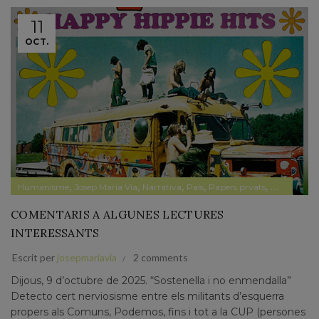
11
OCT.
,
,
,
,
,
Humanisme
Josep Maria Via
Narrativa
País
Papers prvats
Pensament
COMENTARIS A ALGUNES LECTURES
INTERESSANTS
Escrit per
josepmariavia
2 comments
Dijous, 9 d’octubre de 2025. “Sostenella i no enmendalla”
Detecto cert nerviosisme entre els militants d’esquerra
propers als Comuns, Podemos, fins i tot a la CUP (persones