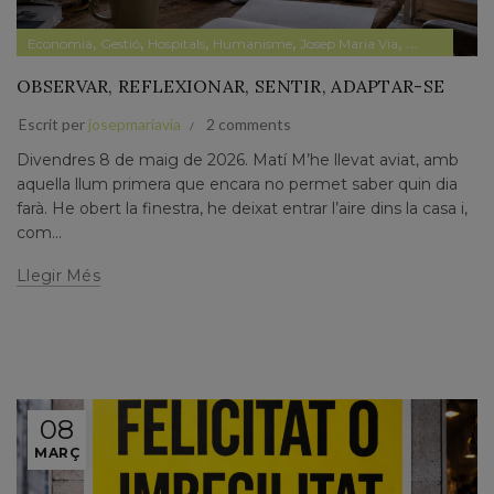
,
,
,
,
,
,
Economia
Gestió
Hospitals
Humanisme
Josep Maria Via
País
Papers 
OBSERVAR, REFLEXIONAR, SENTIR, ADAPTAR-SE
Escrit per
josepmariavia
2 comments
Divendres 8 de maig de 2026. Matí M’he llevat aviat, amb
aquella llum primera que encara no permet saber quin dia
farà. He obert la finestra, he deixat entrar l’aire dins la casa i,
com...
Llegir Més
08
MARÇ