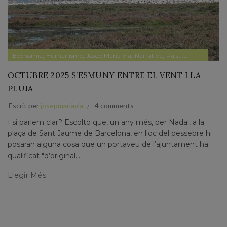
,
,
,
,
,
,
Economia
Humanisme
Josep Maria Via
Narrativa
País
Papers prvats
OCTUBRE 2025 S’ESMUNY ENTRE EL VENT I LA
PLUJA
Escrit per
josepmariavia
4 comments
I si parlem clar? Escolto que, un any més, per Nadal, a la
plaça de Sant Jaume de Barcelona, en lloc del pessebre hi
posaran alguna cosa que un portaveu de l’ajuntament ha
qualificat "d’original...
Llegir Més