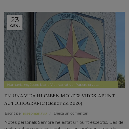
23
GEN.
,
,
,
,
Humanisme
Josep Maria Via
Narrativa
Papers prvats
Pensament
EN UNA VIDA HI CABEN MOLTES VIDES. APUNT
AUTOBIOGRÀFIC (Gener de 2026)
Escrit per
josepmariavia
Deixa un comentari
Notes personals Sempre he estat un punt escèptic. Des de
molt petit he conviscut amb una sensació persistent de