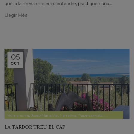
que, a la meva manera d’entendre, practiquen una...
Llegir Més
05
OCT.
,
,
,
,
Humanisme
Josep Maria Via
Narrativa
Papers prvats
Pensament
LA TARDOR TREU EL CAP