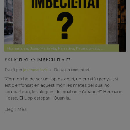
,
,
,
,
,
Humanisme
Josep Maria Via
Narrativa
Papers prvats
Pensament
Polí
FELICITAT O IMBECILITAT?
Escrit per
josepmariavia
Deixa un comentari
“Com no he de ser un llop estepari, un ermità grenyut, si
estic enfonsat en aquest món les metes del qual no
comparteixo, les alegries del qual no m’atrauen!” Hermann
Hesse, El Llop estepari Quan la...
Llegir Més