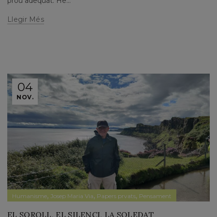
prou adequat. He...
Llegir Més
04
NOV.
,
,
,
Humanisme
Josep Maria Via
Papers prvats
Pensament
EL SOROLL, EL SILENCI, LA SOLEDAT