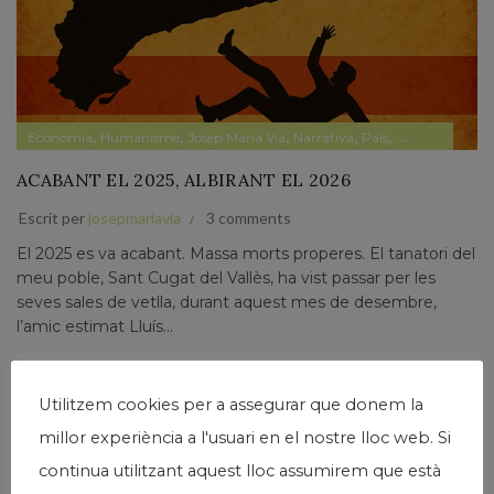
,
,
,
,
,
Economia
Humanisme
Josep Maria Via
Narrativa
País
Papers privats
ACABANT EL 2025, ALBIRANT EL 2026
Escrit per
josepmariavia
3 comments
El 2025 es va acabant. Massa morts properes. El tanatori del
meu poble, Sant Cugat del Vallès, ha vist passar per les
seves sales de vetlla, durant aquest mes de desembre,
l’amic estimat Lluís...
Llegir Més
Utilitzem cookies per a assegurar que donem la
millor experiència a l'usuari en el nostre lloc web. Si
continua utilitzant aquest lloc assumirem que està