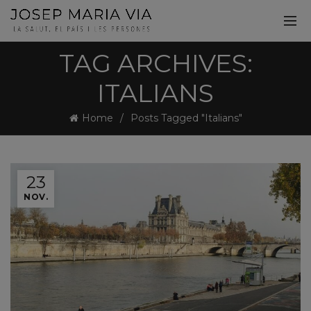
TAG ARCHIVES:
ITALIANS
Home
Posts Tagged "Italians"
23
NOV.