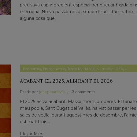
precisava cap ingredient especial per quedar fixada dins
memòria. No va passar res d’extraordinari i, tanmateix, 
alguna cosa que...
,
,
,
,
,
Economia
Humanisme
Josep Maria Via
Narrativa
País
Papers
ACABANT EL 2025, ALBIRANT EL 2026
Escrit per
josepmariavia
3 comments
El 2025 es va acabant. Massa morts properes. El tanator
meu poble, Sant Cugat del Vallès, ha vist passar per le
sales de vetlla, durant aquest mes de desembre, l’amic
estimat Lluís...
Llegir Més