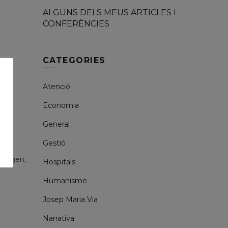
ALGUNS DELS MEUS ARTICLES I
CONFERÈNCIES
CATEGORIES
i
Atenció
Economia
General
Gestió
” -
 origen,
Hospitals
Humanisme
Josep Maria Via
Narrativa