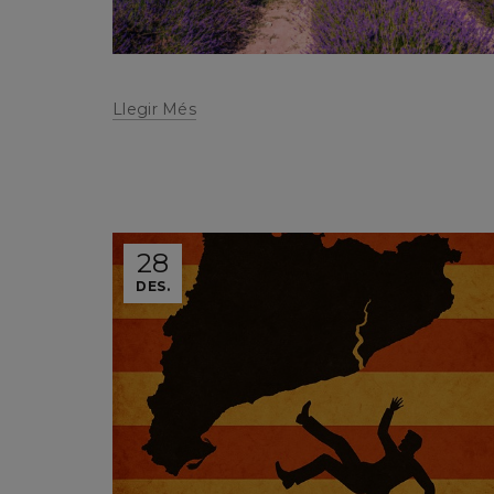
Llegir Més
28
DES.