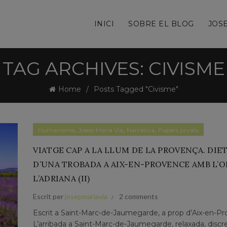
INICI
SOBRE EL BLOG
JOSE
TAG ARCHIVES: CIVISME
Home
Posts Tagged "Civisme"
,
,
,
Humanisme
Josep Maria Via
Narrativa
Papers prvats
VIATGE CAP A LA LLUM DE LA PROVENÇA. DIE
D’UNA TROBADA A AIX-EN-PROVENCE AMB L’O
L’ADRIANA (II)
Escrit per
josepmariavia
2 comments
Escrit a Saint-Marc-de-Jaumegarde, a prop d’Aix-en-P
L’arribada a Saint-Marc-de-Jaumegarde, relaxada, discr