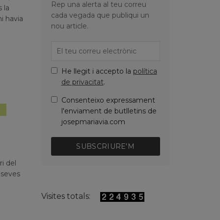
Rep una alerta al teu correu
 la
cada vegada que publiqui un
hi havia
nou article.
He llegit i accepto la
política
de privacitat
.
Consenteixo expressament
,
,
 privats
Pensament
l'enviament de butlletins de
Política
josepmariavia.com
SUBSCRIURE'M
i del
s seves
Visites totals: