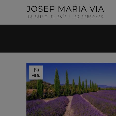
19
ABR.