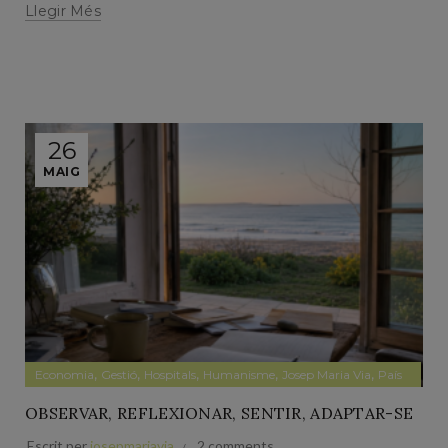
Llegir Més
26
MAIG
,
,
,
,
,
,
Economia
Gestió
Hospitals
Humanisme
Josep Maria Via
País
Papers
OBSERVAR, REFLEXIONAR, SENTIR, ADAPTAR-SE
Escrit per
josepmariavia
2 comments