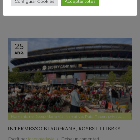
Configurar Cookies
Acceptar totes
Llegir Més
25
ABR.
,
,
,
,
,
Humanisme
Josep Maria Via
Narrativa
País
Papers privats
Pensame
INTERMEZZO BLAUGRANA, ROSES I LLIBRES
Escrit per
josepmariavia
Deixa un comentari