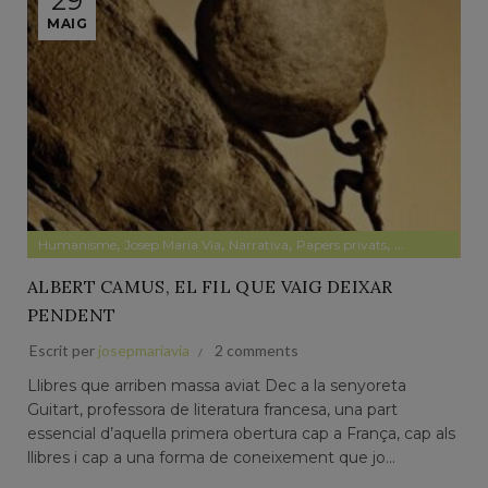
29
MAIG
,
,
,
,
Humanisme
Josep Maria Via
Narrativa
Papers privats
Pensament
ALBERT CAMUS, EL FIL QUE VAIG DEIXAR
PENDENT
Escrit per
josepmariavia
2 comments
Llibres que arriben massa aviat Dec a la senyoreta
Guitart, professora de literatura francesa, una part
essencial d’aquella primera obertura cap a França, cap als
llibres i cap a una forma de coneixement que jo...