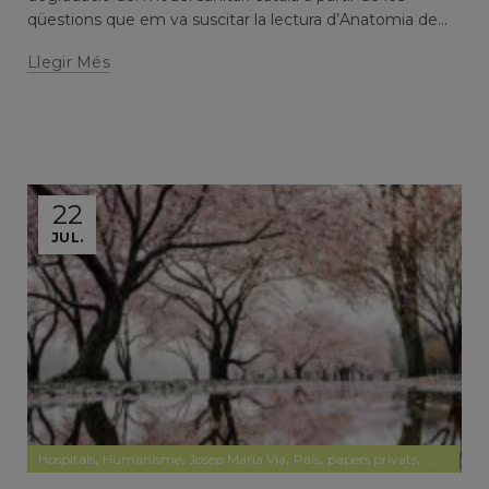
qüestions que em va suscitar la lectura d’Anatomia de...
Llegir Més
22
JUL.
,
,
,
,
,
Hospitals
Humanisme
Josep Maria Via
País
papers privats
Papers pr