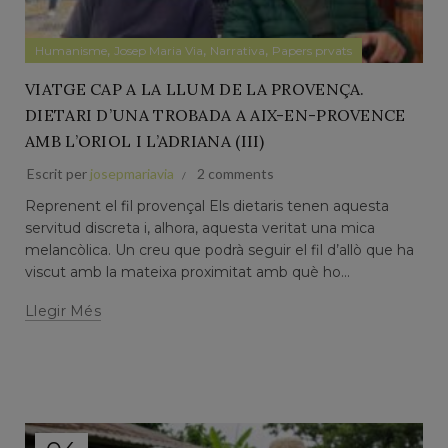
,
,
,
Humanisme
Josep Maria Via
Narrativa
Papers prvats
VIATGE CAP A LA LLUM DE LA PROVENÇA.
DIETARI D’UNA TROBADA A AIX-EN-PROVENCE
AMB L’ORIOL I L’ADRIANA (III)
Escrit per
josepmariavia
2 comments
Reprenent el fil provençal Els dietaris tenen aquesta
servitud discreta i, alhora, aquesta veritat una mica
melancòlica. Un creu que podrà seguir el fil d’allò que ha
viscut amb la mateixa proximitat amb què ho...
Llegir Més