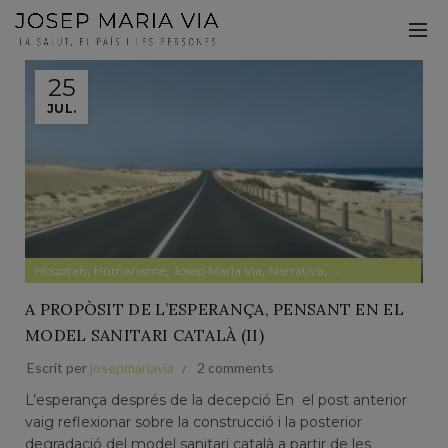
25
JUL.
,
,
,
,
,
Hospitals
Humanisme
Josep Maria Via
Narrativa
Papers privats
pape
A PROPÒSIT DE L’ESPERANÇA, PENSANT EN EL
MODEL SANITARI CATALÀ (II)
Escrit per
josepmariavia
2 comments
L’esperança després de la decepció En el post anterior
vaig reflexionar sobre la construcció i la posterior
degradació del model sanitari català a partir de les