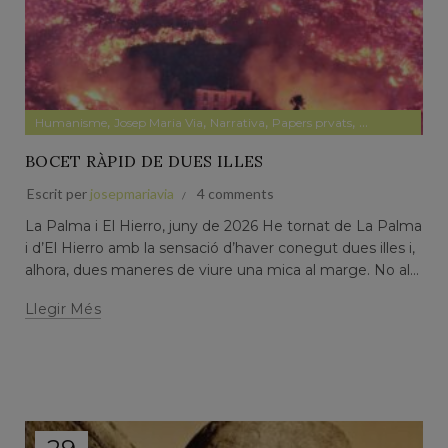
,
,
,
,
Humanisme
Josep Maria Via
Narrativa
Papers prvats
Pensament
BOCET RÀPID DE DUES ILLES
Escrit per
josepmariavia
4 comments
La Palma i El Hierro, juny de 2026 He tornat de La Palma
i d’El Hierro amb la sensació d’haver conegut dues illes i,
alhora, dues maneres de viure una mica al marge. No al...
Llegir Més