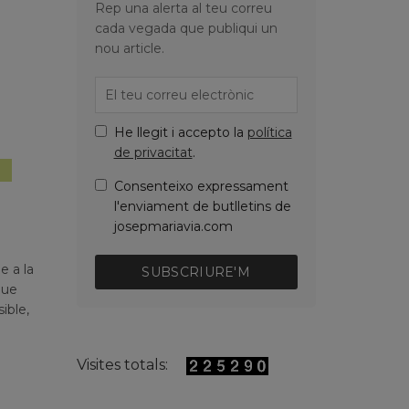
Rep una alerta al teu correu
cada vegada que publiqui un
nou article.
He llegit i accepto la
política
de privacitat
.
ensament
Consenteixo expressament
l'enviament de butlletins de
josepmariavia.com
e a la
SUBSCRIURE'M
que
ible,
Visites totals: