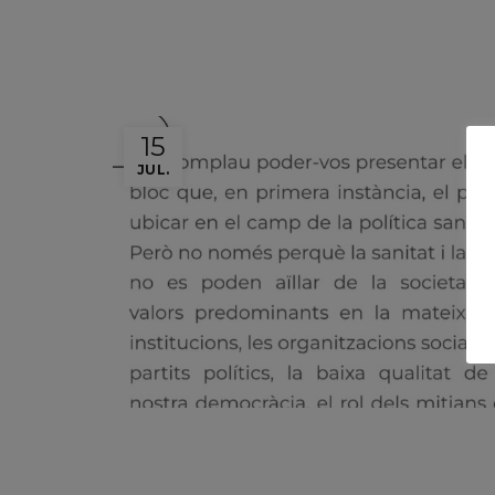
15
JUL.