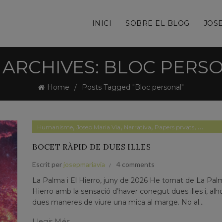
INICI
SOBRE EL BLOG
JOSE
 ARCHIVES: BLOC PERS
Home
Posts Tagged "Bloc personal"
,
,
,
,
Humanisme
Josep Maria Via
Narrativa
Papers prvats
Pensam
BOCET RÀPID DE DUES ILLES
Escrit per
josepmariavia
4 comments
La Palma i El Hierro, juny de 2026 He tornat de La Palm
Hierro amb la sensació d’haver conegut dues illes i, alho
dues maneres de viure una mica al marge. No al...
Llegir Més