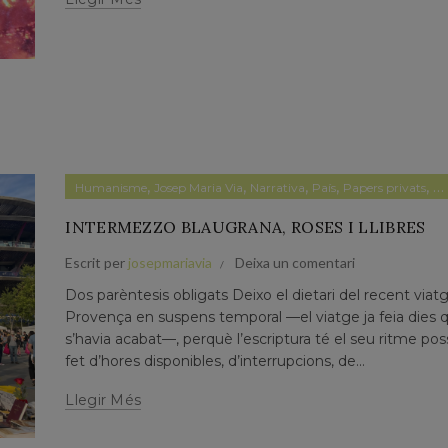
,
,
,
,
,
Humanisme
Josep Maria Via
Narrativa
País
Papers privats
P
INTERMEZZO BLAUGRANA, ROSES I LLIBRES
Escrit per
josepmariavia
Deixa un comentari
Dos parèntesis obligats Deixo el dietari del recent viatg
Provença en suspens temporal —el viatge ja feia dies 
s’havia acabat—, perquè l’escriptura té el seu ritme poss
fet d’hores disponibles, d’interrupcions, de...
Llegir Més