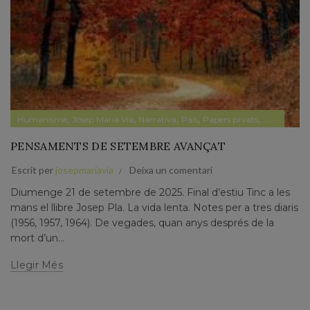
,
,
,
,
,
Humanisme
Josep Maria Via
Narrativa
País
Papers prvats
Pensament
PENSAMENTS DE SETEMBRE AVANÇAT
Escrit per
josepmariavia
Deixa un comentari
Diumenge 21 de setembre de 2025. Final d’estiu Tinc a les
mans el llibre Josep Pla. La vida lenta. Notes per a tres diaris
(1956, 1957, 1964). De vegades, quan anys després de la
mort d’un...
Llegir Més