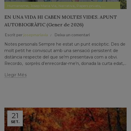
,
,
,
,
Humanisme
Josep Maria Via
Narrativa
Papers prvats
Pensament
EN UNA VIDA HI CABEN MOLTES VIDES. APUNT
AUTOBIOGRÀFIC (Gener de 2026)
Escrit per
josepmariavia
Deixa un comentari
Notes personals Sempre he estat un punt escèptic. Des de
molt petit he conviscut amb una sensació persistent de
distància respecte del que se’m presentava com a obvi.
Recordo, sorprès d’enrecordar-me’n, donada la curta edat,...
Llegir Més
21
SET.