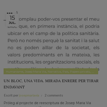
15
JUL.
,
,
,
,
,
Humanisme
Josep Maria Via
Narrativa
País
Papers privats
Papers prv
UN BLOC, UNA VIDA. MIRADA ENRERE PER TIRAR
ENDAVANT
Escrit per
josepmariavia
2 comments
Pròleg al projecte de reescriptura de Josep Maria Via