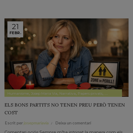
21
FEBR.
,
,
,
,
,
Humanisme
Josep Maria Via
Narrativa
Papers privats
Papers prvats
P
ELS BONS PARTITS NO TENEN PREU PERÒ TENEN
COST
Escrit per
josepmariavia
Deixa un comentari
Comentari ociós Sempre m’ha intrigat la manera com els