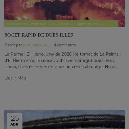
,
,
,
,
Humanisme
Josep Maria Via
Narrativa
Papers prvats
Pensament
BOCET RÀPID DE DUES ILLES
Escrit per
josepmariavia
4 comments
La Palma i El Hierro, juny de 2026 He tornat de La Palma i
d’El Hierro amb la sensació d’haver conegut dues illes i,
alhora, dues maneres de viure una mica al marge. No al...
Llegir Més
25
ABR.