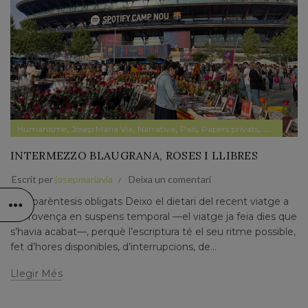
,
,
,
,
,
Humanisme
Josep Maria Via
Narrativa
País
Papers privats
Pensamen
INTERMEZZO BLAUGRANA, ROSES I LLIBRES
Escrit per
josepmariavia
Deixa un comentari
Dos parèntesis obligats Deixo el dietari del recent viatge a
la Provença en suspens temporal —el viatge ja feia dies que
s’havia acabat—, perquè l’escriptura té el seu ritme possible,
fet d’hores disponibles, d’interrupcions, de...
Llegir Més