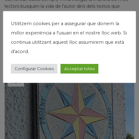
lectors busquen la vida de l’autor dins dels textos que
aquest escriu. Sobretot quan es tracta de l’anomenada
literatura del jo. Com si tota observació fos...
Utilitzem cookies per a assegurar que donem la
Llegir Més
millor experiència a l'usuari en el nostre lloc web. Si
continua utilitzant aquest lloc assumirem que està
d'acord.
Configurar Cookies
Acceptar totes
23
GEN.