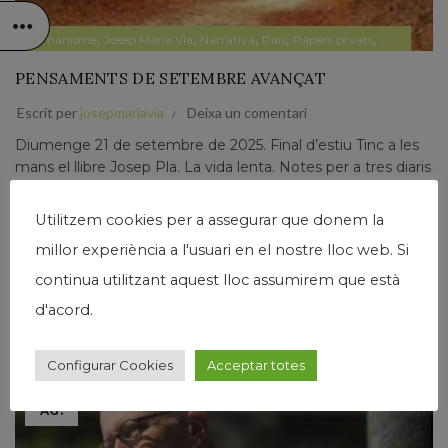
,
,
,
,
,
Humanisme
Josep Maria Via
Narrativa
País
Papers prvats
Pensament
PENSAMENTS DE SETEMBRE AVANÇAT
Escrit per
josepmariavia
Deixa un comentari
Diumenge 21 de setembre de 2025. Final d’estiu Tinc a les
mans el llibre Josep Pla. La vida lenta. Notes per a tres diaris
(1956, 1957, 1964). De vegades, quan anys després de la
mort d’un...
Utilitzem cookies per a assegurar que donem la
Llegir Més
millor experiència a l'usuari en el nostre lloc web. Si
continua utilitzant aquest lloc assumirem que està
d'acord.
Configurar Cookies
Acceptar totes
06
AG.