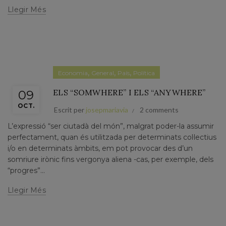
Llegir Més
,
,
,
Economia
General
País
Política
ELS “SOMWHERE” I ELS “ANYWHERE”
09
OCT.
Escrit per
josepmariavia
2 comments
L’expressió “ser ciutadà del món”, malgrat poder-la assumir
perfectament, quan és utilitzada per determinats col·lectius
i/o en determinats àmbits, em pot provocar des d’un
somriure irònic fins vergonya aliena -cas, per exemple, dels
“progres”...
Llegir Més