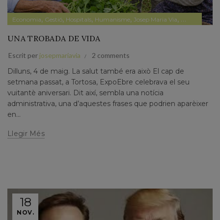
,
,
,
,
,
,
Economia
Gestió
Hospitals
Humanisme
Josep Maria Via
Narrativa
Pa
UNA TROBADA DE VIDA
Escrit per
josepmariavia
2 comments
Dilluns, 4 de maig. La salut també era això El cap de
setmana passat, a Tortosa, ExpoEbre celebrava el seu
vuitantè aniversari. Dit així, sembla una notícia
administrativa, una d’aquestes frases que podrien aparèixer
en...
Llegir Més
18
NOV.