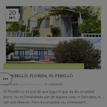
20
SET.
,
,
,
Humanisme
Josep Maria Via
Narrativa
Papers prvats
EL PERELLÓ, FLORIDA, EL PERELLÓ
Escrit per
josepmariavia
2 comments
El Perelló no es pot dir que sigui el que es diu un poble
bonic, no és Peratallada, per dir alguna cosa, ni Setcases, ni
tan sols Miravet. Però és un poble viu, interessant...