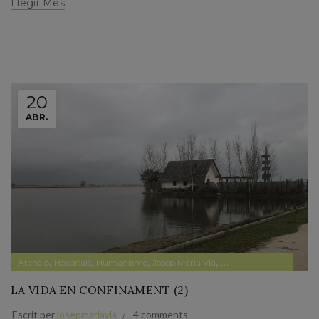
Llegir Més
20
ABR.
,
,
,
,
,
Atenció
Hospitals
Humanisme
Josep Maria Via
Política sanitària
Salut
LA VIDA EN CONFINAMENT (2)
Escrit per
josepmariavia
4 comments