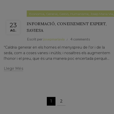
,
,
,
,
Economia
General
Gestió
Humanisme
Josep Maria Via
INFORMACIÓ, CONEIXEMENT EXPERT,
23
SAVIESA
AG.
Escrit per
josepmariavia
4 comments
“Caldria generar en els homes el menyspreu de l’or i de la
seda, com a coses vanes i inútils; i nosaltres els augmentem
l’honor i el preu, que és una manera poc encertada perquè...
Llegir Més
1
2