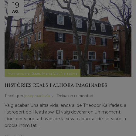
19
AG.
,
,
Humanisme
Josep Maria Via
Narrativa
HISTÒRIES REALS I ALHORA IMAGINADES
Escrit per
josepmariavia
Deixa un comentari
Vaig acabar Una altra vida, encara, de Theodor Kallifades, a
l’aeroport de Heathrow. El vaig devorar en un moment
idoni per viure -a través de la seva capacitat de fer viure la
pròpia intimitat...