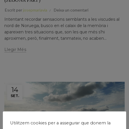
(SEGONA PART)
Escrit per
josepmariavia
Deixa un comentari
Intentant recordar sensacions semblants a les viscudes al
nord de Noruega, busco en el calaix de la memòria i
apareixen tres situacions que, son les que més s'hi
aproximen, però, finalment, tanmateix, no acaben...
Llegir Més
14
SET.
Utilitzem cookies per a assegurar que donem la