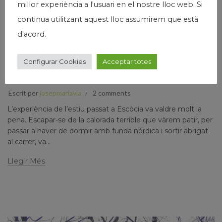
millor experiència a l'usuari en el nostre lloc web. Si
continua utilitzant aquest lloc assumirem que està
d'acord.
,
,
Humanisme
Josep Maria Via
Papers prvats
Configurar Cookies
Acceptar totes
MÉS ENLLÀ DEL CERCLE POLAR ÀRTIC (PRIMERA
PART )
Escrit per
josepmariavia
2 comments
L’experiència de l’estiu passat a Escòcia va valdre molt la
pena. Escapar-se de la calorada terrible que vàrem patir, per
passar a haver de dormir amb funda nòrdica i sortir abrigat
al carrer, va...
Llegir Més