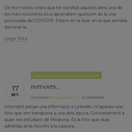
De les moltes coses que he escoltat aquests dies, una de
les més recurrents és si aprendrem quelcom de la crisi
provocada del COVID19. Estem en la fase, en la que sembla
dominar la...
Llegir Més
,
,
General
Humanisme
Josep Maria Via
INSTANTS…
17
SET.
Escrit per
josepmariavia
2 comments
Intentant penjar una informació a Linkedin, m’apareix una
foto que em transporta a una altra època. Concretament a
quan era estudiant de Medicina. És la foto que duia
adherida amb Aironfix a la carpeta...