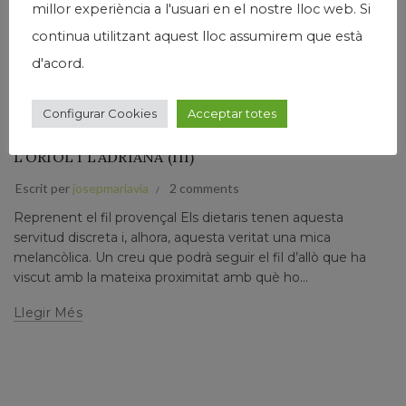
millor experiència a l'usuari en el nostre lloc web. Si
continua utilitzant aquest lloc assumirem que està
d'acord.
,
,
,
Humanisme
Josep Maria Via
Narrativa
Papers prvats
VIATGE CAP A LA LLUM DE LA PROVENÇA. DIETARI
Configurar Cookies
Acceptar totes
D’UNA TROBADA A AIX-EN-PROVENCE AMB
L’ORIOL I L’ADRIANA (III)
Escrit per
josepmariavia
2 comments
Reprenent el fil provençal Els dietaris tenen aquesta
servitud discreta i, alhora, aquesta veritat una mica
melancòlica. Un creu que podrà seguir el fil d’allò que ha
viscut amb la mateixa proximitat amb què ho...
Llegir Més