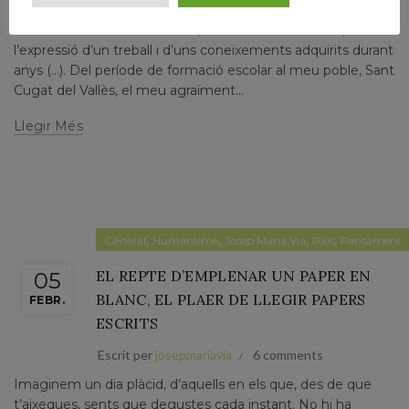
Escrit per
josepmariavia
6 comments
“La memòria de tesi doctoral, com a tasca científica, és
l’expressió d’un treball i d’uns coneixements adquirits durant
anys (...). Del període de formació escolar al meu poble, Sant
Cugat del Vallès, el meu agraïment...
Llegir Més
,
,
,
,
General
Humanisme
Josep Maria Via
País
Pensament
EL REPTE D’EMPLENAR UN PAPER EN
05
BLANC, EL PLAER DE LLEGIR PAPERS
FEBR.
ESCRITS
Escrit per
josepmariavia
6 comments
Imaginem un dia plàcid, d’aquells en els que, des de que
t’aixeques, sents que degustes cada instant. No hi ha