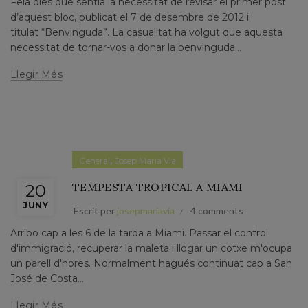
Feia dies que sentia la necessitat de revisar el primer post
d’aquest bloc, publicat el 7 de desembre de 2012 i
titulat “Benvinguda”. La casualitat ha volgut que aquesta
necessitat de tornar-vos a donar la benvinguda...
Llegir Més
,
General
Josep Maria Via
TEMPESTA TROPICAL A MIAMI
20
JUNY
Escrit per
josepmariavia
4 comments
Arribo cap a les 6 de la tarda a Miami. Passar el control
d'immigració, recuperar la maleta i llogar un cotxe m'ocupa
un parell d'hores. Normalment hagués continuat cap a San
José de Costa...
Llegir Més