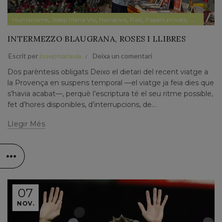
,
,
,
,
,
Humanisme
Josep Maria Via
Narrativa
País
Papers privats
Pensamen
INTERMEZZO BLAUGRANA, ROSES I LLIBRES
Escrit per
josepmariavia
Deixa un comentari
Dos parèntesis obligats Deixo el dietari del recent viatge a
la Provença en suspens temporal —el viatge ja feia dies que
s’havia acabat—, perquè l’escriptura té el seu ritme possible,
fet d’hores disponibles, d’interrupcions, de...
Llegir Més
07
NOV.