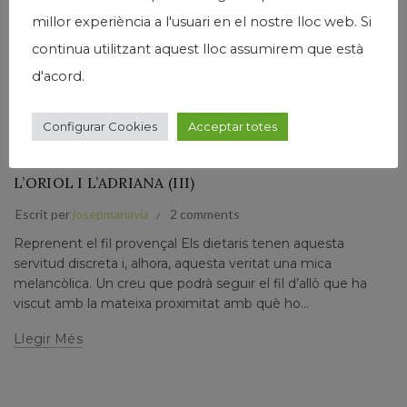
millor experiència a l'usuari en el nostre lloc web. Si
continua utilitzant aquest lloc assumirem que està
d'acord.
,
,
,
Humanisme
Josep Maria Via
Narrativa
Papers prvats
Configurar Cookies
Acceptar totes
VIATGE CAP A LA LLUM DE LA PROVENÇA. DIETARI
D’UNA TROBADA A AIX-EN-PROVENCE AMB
L’ORIOL I L’ADRIANA (III)
Escrit per
josepmariavia
2 comments
Reprenent el fil provençal Els dietaris tenen aquesta
servitud discreta i, alhora, aquesta veritat una mica
melancòlica. Un creu que podrà seguir el fil d’allò que ha
viscut amb la mateixa proximitat amb què ho...
Llegir Més