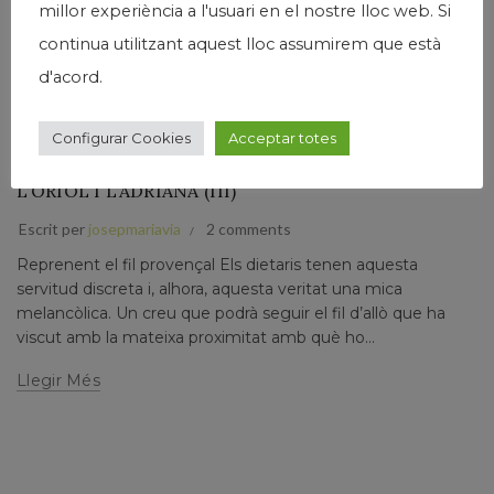
millor experiència a l'usuari en el nostre lloc web. Si
continua utilitzant aquest lloc assumirem que està
d'acord.
,
,
,
Humanisme
Josep Maria Via
Narrativa
Papers prvats
VIATGE CAP A LA LLUM DE LA PROVENÇA. DIETARI
Configurar Cookies
Acceptar totes
D’UNA TROBADA A AIX-EN-PROVENCE AMB
L’ORIOL I L’ADRIANA (III)
Escrit per
josepmariavia
2 comments
Reprenent el fil provençal Els dietaris tenen aquesta
servitud discreta i, alhora, aquesta veritat una mica
melancòlica. Un creu que podrà seguir el fil d’allò que ha
viscut amb la mateixa proximitat amb què ho...
Llegir Més