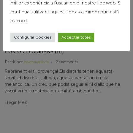
millor experiència a l'usuari en el nostre lloc web. Si
continua utilitzant aquest lloc assumirem que està
d'acord.
,
,
,
Humanisme
Josep Maria Via
Narrativa
Papers prvats
VIATGE CAP A LA LLUM DE LA PROVENÇA. DIETARI
Configurar Cookies
Acceptar totes
D’UNA TROBADA A AIX-EN-PROVENCE AMB
L’ORIOL I L’ADRIANA (III)
Escrit per
josepmariavia
2 comments
Reprenent el fil provençal Els dietaris tenen aquesta
servitud discreta i, alhora, aquesta veritat una mica
melancòlica. Un creu que podrà seguir el fil d’allò que ha
viscut amb la mateixa proximitat amb què ho...
Llegir Més