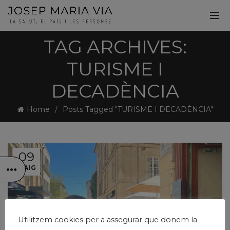
TAG ARCHIVES:
TURISME I
DECADÈNCIA
Home
Posts Tagged "TURISME I DECADÈNCIA"
09
MAIG
Utilitzem cookies per a assegurar que donem la