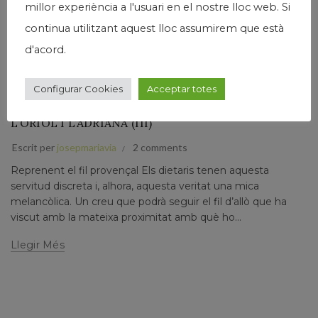
millor experiència a l'usuari en el nostre lloc web. Si
continua utilitzant aquest lloc assumirem que està
d'acord.
,
,
,
Humanisme
Josep Maria Via
Narrativa
Papers prvats
VIATGE CAP A LA LLUM DE LA PROVENÇA. DIETARI
Configurar Cookies
Acceptar totes
D’UNA TROBADA A AIX-EN-PROVENCE AMB
L’ORIOL I L’ADRIANA (III)
Escrit per
josepmariavia
2 comments
Reprenent el fil provençal Els dietaris tenen aquesta
servitud discreta i, alhora, aquesta veritat una mica
melancòlica. Un creu que podrà seguir el fil d’allò que ha
viscut amb la mateixa proximitat amb què ho...
Llegir Més