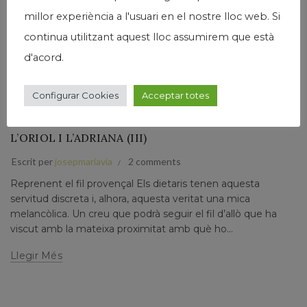
millor experiència a l'usuari en el nostre lloc web. Si
continua utilitzant aquest lloc assumirem que està
d'acord.
,
,
,
Humanisme
Josep Maria Via
Narrativa
Papers prvats
Configurar Cookies
Acceptar totes
VIATGE CAP A LA LLUM DE LA PROVENÇA. DIETARI
D’UNA TROBADA A AIX-EN-PROVENCE AMB
L’ORIOL I L’ADRIANA (III)
Escrit per
josepmariavia
2 comments
Reprenent el fil provençal Els dietaris tenen aquesta
servitud discreta i, alhora, aquesta veritat una mica
melancòlica. Un creu que podrà seguir el fil d’allò que ha
viscut amb la mateixa proximitat amb què ho...
Llegir Més