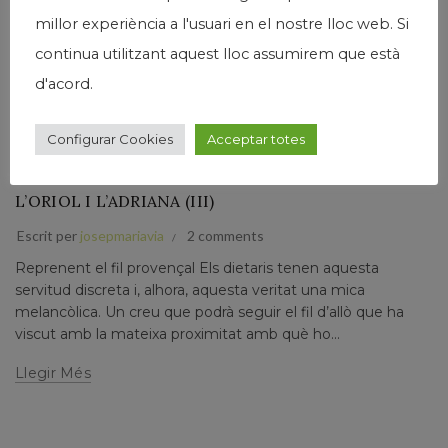
millor experiència a l'usuari en el nostre lloc web. Si
continua utilitzant aquest lloc assumirem que està
d'acord.
,
,
,
Humanisme
Josep Maria Via
Narrativa
Papers prvats
Configurar Cookies
Acceptar totes
VIATGE CAP A LA LLUM DE LA PROVENÇA. DIETARI
D’UNA TROBADA A AIX-EN-PROVENCE AMB
L’ORIOL I L’ADRIANA (III)
Escrit per
josepmariavia
2 comments
Reprenent el fil provençal Els dietaris tenen aquesta
servitud discreta i, alhora, aquesta veritat una mica
melancòlica. Un creu que podrà seguir el fil d’allò que ha
viscut amb la mateixa proximitat amb què ho...
Llegir Més