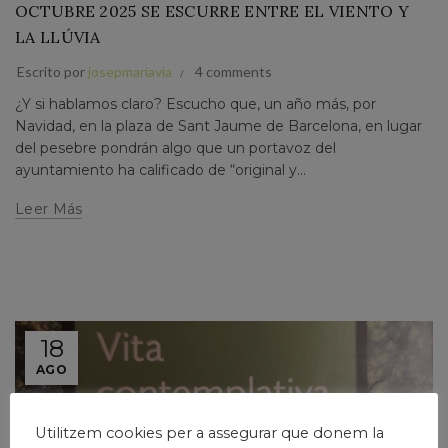
OCTUBRE 2025 SE ESCURRE ENTRE EL VIENTO Y
LA LLÚVIA
Escrito por
josepmariavia
4 comments
¿Y si hablamos claro? Escucho que, un año más, por
Navidad, en la plaza de Sant Jaume de Barcelona, en lugar
del pesebre pondrán algo que un portavoz del
ayuntamiento ha calificado de “original y...
Leer Más
18
AGO
Utilitzem cookies per a assegurar que donem la