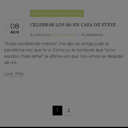
,
Humanismo
Josep Maria Via
CELEBRAR LOS 60 EN CASA DE STEVE
08
AGO
Escrito por
josepmariavia
6 comments
"Estás escribiendo menos", me dijo un amigo judío la
penúltima vez que lo vi. Como yo le contesté que "si no
escribo, mala señal", la última vez que nos vimos se despidió
de mí...
Leer Más
1
2