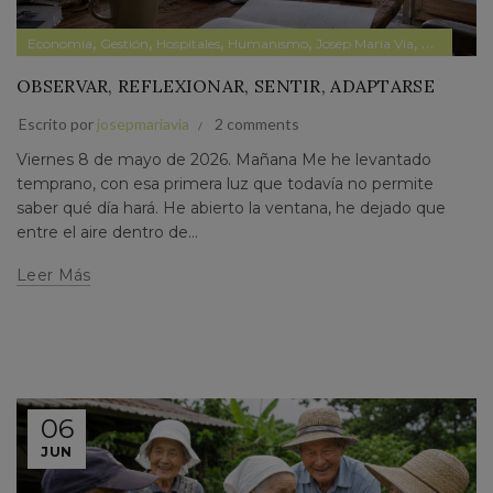
,
,
,
,
,
,
Economía
Gestión
Hospitales
Humanismo
Josep Maria Via
País
Paper
OBSERVAR, REFLEXIONAR, SENTIR, ADAPTARSE
Escrito por
josepmariavia
2 comments
Viernes 8 de mayo de 2026. Mañana Me he levantado
temprano, con esa primera luz que todavía no permite
saber qué día hará. He abierto la ventana, he dejado que
entre el aire dentro de...
Leer Más
06
JUN