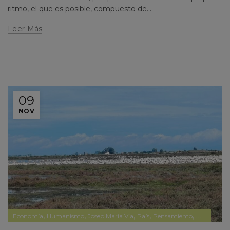
ritmo, el que es posible, compuesto de...
Leer Más
09
NOV
,
,
,
,
,
Economía
Humanismo
Josep Maria Via
País
Pensamiento
Política