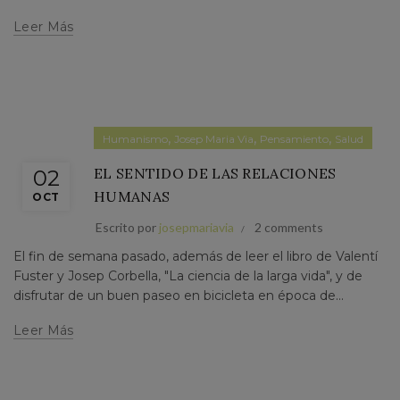
Leer Más
,
,
,
Humanismo
Josep Maria Via
Pensamiento
Salud
EL SENTIDO DE LAS RELACIONES
02
HUMANAS
OCT
Escrito por
josepmariavia
2 comments
El fin de semana pasado, además de leer el libro de Valentí
Fuster y Josep Corbella, "La ciencia de la larga vida", y de
disfrutar de un buen paseo en bicicleta en época de...
Leer Más