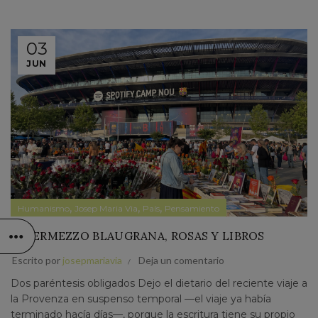
03
JUN
,
,
,
Humanismo
Josep Maria Via
País
Pensamiento
INTERMEZZO BLAUGRANA, ROSAS Y LIBROS
Escrito por
josepmariavia
Deja un comentario
Dos paréntesis obligados Dejo el dietario del reciente viaje a
la Provenza en suspenso temporal —el viaje ya había
terminado hacía días—, porque la escritura tiene su propio