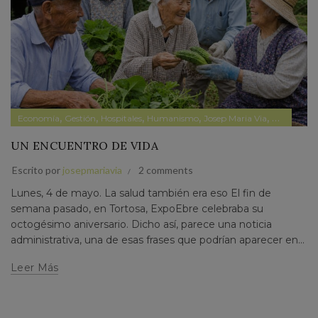
,
,
,
,
,
Economía
Gestión
Hospitales
Humanismo
Josep Maria Via
Pensamien
UN ENCUENTRO DE VIDA
Escrito por
josepmariavia
2 comments
Lunes, 4 de mayo. La salud también era eso El fin de
semana pasado, en Tortosa, ExpoEbre celebraba su
octogésimo aniversario. Dicho así, parece una noticia
administrativa, una de esas frases que podrían aparecer en...
Leer Más