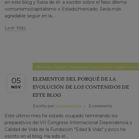
en este blog y fuera de él- a escribir sobre el falso dilema
comunismo/capitalismo o Estado/mercado. Sería más
agradable seguir en la...
Leer Más
,
,
,
,
Atención
Gestión
Hospitales
Humanismo
Josep Maria V
ELEMENTOS DEL PORQUÉ DE LA
05
EVOLUCIÓN DE LOS CONTENIDOS DE
NOV
ESTE BLOG
Escrito por
josepmariavia
2 comments
Este último mes he estado ocupado terminando los
preparativos del VII Congreso Internacional Dependencia y
Calidad de Vida de la Fundación "Edad & Vida" y poco he
escrito en el blog. Ha sido el...