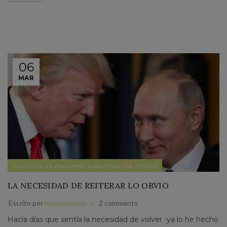
06
MAR
,
,
,
Economía
Humanismo
Josep Maria Via
Política
LA NECESIDAD DE REITERAR LO OBVIO
Escrito por
josepmariavia
2 comments
Hacía días que sentía la necesidad de volver -ya lo he hecho