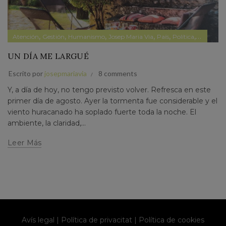
,
,
,
,
,
,
Atención
Gestión
Humanismo
Josep Maria Via
País
Política
Política s
UN DÍA ME LARGUÉ
Escrito por
josepmariavia
8 comments
Y, a día de hoy, no tengo previsto volver. Refresca en este
primer día de agosto. Ayer la tormenta fue considerable y el
viento huracanado ha soplado fuerte toda la noche. El
ambiente, la claridad,...
Leer Más
Avís legal
|
Política de privacitat
|
Política de cookies