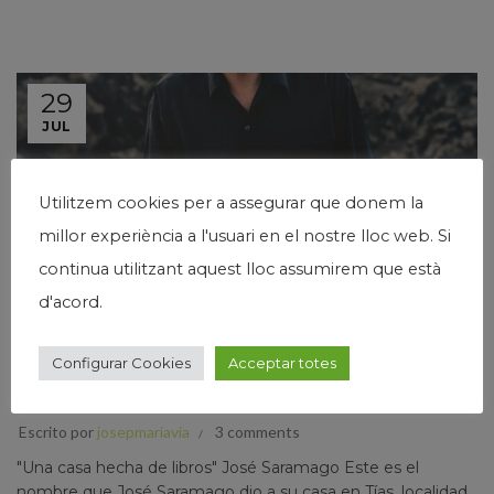
29
JUL
Utilitzem cookies per a assegurar que donem la
millor experiència a l'usuari en el nostre lloc web. Si
continua utilitzant aquest lloc assumirem que està
d'acord.
,
,
,
,
Humanismo
Josep Maria Via
Narrativa
Papers privats
Pensamiento
Configurar Cookies
Acceptar totes
A CASA
Escrito por
josepmariavia
3 comments
"Una casa hecha de libros" José Saramago Este es el
nombre que José Saramago dio a su casa en Tías, localidad