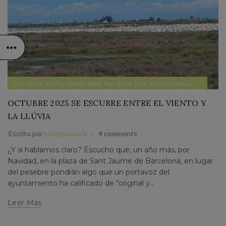
,
,
,
,
,
Economía
Humanismo
Josep Maria Via
País
Pensamiento
Política
OCTUBRE 2025 SE ESCURRE ENTRE EL VIENTO Y
LA LLÚVIA
Escrito por
josepmariavia
4 comments
¿Y si hablamos claro? Escucho que, un año más, por
Navidad, en la plaza de Sant Jaume de Barcelona, en lugar
del pesebre pondrán algo que un portavoz del
ayuntamiento ha calificado de “original y...
Leer Más