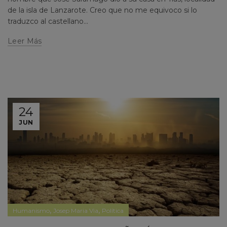
de la isla de Lanzarote. Creo que no me equivoco si lo
traduzco al castellano...
Leer Más
24
JUN
,
,
Humanismo
Josep Maria Via
Política