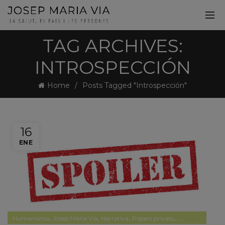
TAG ARCHIVES:
INTROSPECCIÓN
Home
Posts Tagged "Introspección"
16
ENE
,
,
,
,
Humanismo
Josep Maria Via
Narrativa
Papers privats
Pensamiento