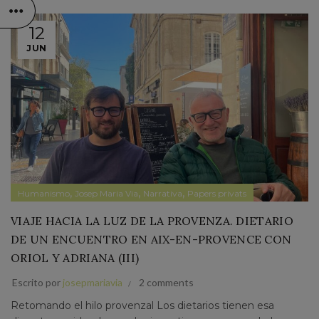
12
JUN
,
,
,
Humanismo
Josep Maria Via
Narrativa
Papers privats
VIAJE HACIA LA LUZ DE LA PROVENZA. DIETARIO
DE UN ENCUENTRO EN AIX-EN-PROVENCE CON
ORIOL Y ADRIANA (III)
Escrito por
josepmariavia
2 comments
Retomando el hilo provenzal Los dietarios tienen esa