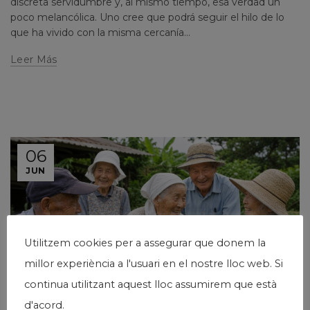
discreta servidumbre y, al mismo tiempo, esa verdad un
poco melancólica. Uno cree que podrá seguir el hilo de lo
que ha vivido con la misma cercanía...
Leer Más
06
JUN
Utilitzem cookies per a assegurar que donem la
millor experiència a l'usuari en el nostre lloc web. Si
continua utilitzant aquest lloc assumirem que està
d'acord.