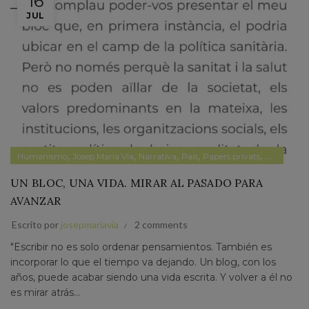
16
JUL
,
,
,
,
,
Humanismo
Josep Maria Via
Narrativa
País
Papers privats
Pensamien
UN BLOC, UNA VIDA. MIRAR AL PASADO PARA
AVANZAR
Escrito por
josepmariavia
2 comments
"Escribir no es solo ordenar pensamientos. También es
incorporar lo que el tiempo va dejando. Un blog, con los
años, puede acabar siendo una vida escrita. Y volver a él no
es mirar atrás...