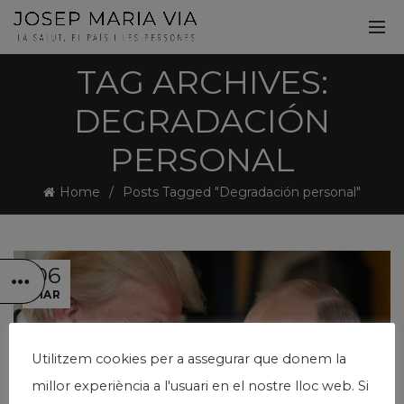
TAG ARCHIVES:
DEGRADACIÓN
PERSONAL
Home
Posts Tagged "Degradación personal"
06
MAR
Utilitzem cookies per a assegurar que donem la
millor experiència a l'usuari en el nostre lloc web. Si