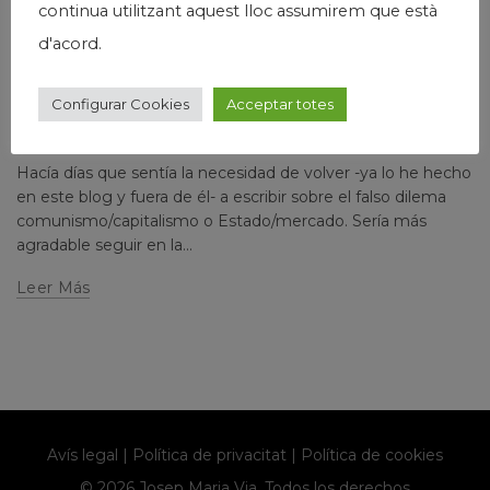
continua utilitzant aquest lloc assumirem que està
d'acord.
,
,
,
Economía
Humanismo
Josep Maria Via
Política
LA NECESIDAD DE REITERAR LO OBVIO
Configurar Cookies
Acceptar totes
Escrito por
josepmariavia
2 comments
Hacía días que sentía la necesidad de volver -ya lo he hecho
en este blog y fuera de él- a escribir sobre el falso dilema
comunismo/capitalismo o Estado/mercado. Sería más
agradable seguir en la...
Leer Más
Avís legal
|
Política de privacitat
|
Política de cookies
© 2026 Josep Maria Via. Todos los derechos