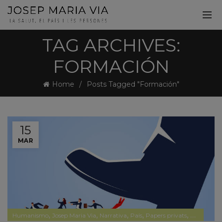
TAG ARCHIVES:
FORMACIÓN
Home
Posts Tagged "Formación"
15
MAR
,
,
,
,
,
Humanismo
Josep Maria Via
Narrativa
País
Papers privats
Política