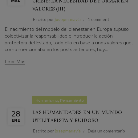
CRISIS: LA NECESIDAD DE FORMAR EN
MAR
VALORES (III)
Escrito por
josepmariavia
1 comment
El nacimiento del modelo del bienestar en Europa supuso
colectivizar la responsabilidad e introducir la acción
protectora del Estado, todo ello en base a unos valores que,
como mencionaba en los posts anteriores, hoy...
Leer Más
,
Humanismo
Pensamiento
LAS HUMANIDADES EN UN MUNDO
28
UTILITARISTA Y RUIDOSO
ENE
Escrito por
josepmariavia
Deja un comentario