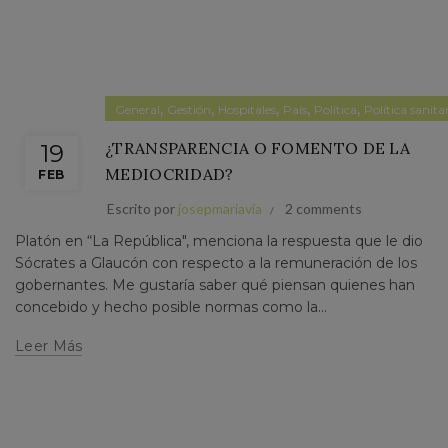
,
,
,
,
,
General
Gestión
Hospitales
País
Política
Política sanita
¿TRANSPARENCIA O FOMENTO DE LA
19
MEDIOCRIDAD?
FEB
Escrito por
josepmariavia
2 comments
Platón en “La República", menciona la respuesta que le dio
Sócrates a Glaucón con respecto a la remuneración de los
gobernantes. Me gustaría saber qué piensan quienes han
concebido y hecho posible normas como la...
Leer Más