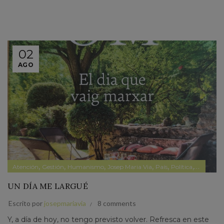
02
AGO
,
,
,
,
,
,
Atención
Gestión
Humanismo
Josep Maria Via
País
Política
Política s
UN DÍA ME LARGUÉ
Escrito por
josepmariavia
8 comments
Y, a día de hoy, no tengo previsto volver. Refresca en este