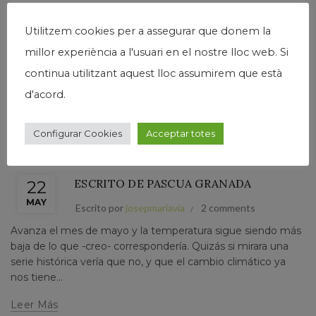
primer día de agosto. Ayer la tormenta fue considerable y el
viento huracanado ha soplado fuerte toda la noche. El
Utilitzem cookies per a assegurar que donem la
ambiente, la claridad,...
millor experiència a l'usuari en el nostre lloc web. Si
Leer Más
continua utilitzant aquest lloc assumirem que està
d'acord.
Configurar Cookies
Acceptar totes
,
,
,
General
Humanismo
Josep Maria Via
País
ESCRITO DE PASCUA GRANADA
22
MAY
Escrito por
josepmariavia
2 comments
Avanza el mes de mayo y la temperatura sigue siendo más
baja de lo que -creo- correspondería. Quizás si mirara una
serie histórica vería que no, y que el cambio climático ya
nos tiene...
Leer Más