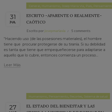
,
,
,
,
General
Humanismo
Josep Maria Via
País
Pensamient
ESCRITO -APARENTE O REALMENTE-
31
CAÓTICO
JUL
Escrito por
josepmariavia
5 comments
“Haciendo uso (de las posesiones materiales), el hombre
tiene que procurar protegerse de su tiranía. Si su debilidad
es tanta que tiene que empequeñecerse para adaptarse a
aquello que lo cubre, entonces comienza un proceso...
Leer Más
,
,
,
Humanismo
Pensamiento
Recortes
Sistema de salud
EL ESTADO DEL BIENESTAR Y LAS
27