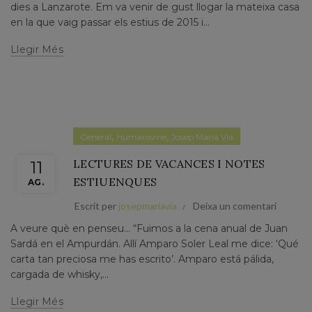
dies a Lanzarote. Em va venir de gust llogar la mateixa casa
en la que vaig passar els estius de 2015 i...
Llegir Més
,
,
General
Humanisme
Josep Maria Via
LECTURES DE VACANCES I NOTES
11
ESTIUENQUES
AG.
Escrit per
josepmariavia
Deixa un comentari
A veure què en penseu... “Fuimos a la cena anual de Juan
Sardá en el Ampurdán. Allí Amparo Soler Leal me dice: ‘Qué
carta tan preciosa me has escrito’. Amparo está pálida,
cargada de whisky,...
Llegir Més