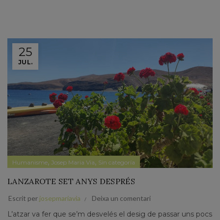
25
JUL.
,
,
Humanisme
Josep Maria Via
Sin categoría
LANZAROTE SET ANYS DESPRÉS
Escrit per
josepmariavia
Deixa un comentari
L’atzar va fer que se’m desvelés el desig de passar uns pocs