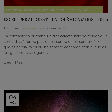
,
,
,
,
,
,
Economia
Humanisme
Josep Maria Via
Narrativa
País
Papers prvats
ESCRIT PER AL DEBAT I LA POLÈMICA (AGOST 2025)
Escrit per
josepmariavia
2 comments
La contradicció humana: un tret característic de l'espècie La
contradicció forma part de l’essència de l’ésser humà. El
que es pensa i/o es diu no sempre concorda amb el que es
fa. Igualment, si seguim...
Llegir Més
04
AG.