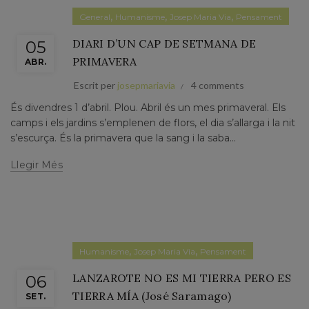
,
,
,
General
Humanisme
Josep Maria Via
Pensament
DIARI D’UN CAP DE SETMANA DE
05
PRIMAVERA
ABR.
Escrit per
josepmariavia
4 comments
És divendres 1 d’abril. Plou. Abril és un mes primaveral. Els
camps i els jardins s’emplenen de flors, el dia s’allarga i la nit
s’escurça. És la primavera que la sang i la saba...
Llegir Més
,
,
Humanisme
Josep Maria Via
Pensament
LANZAROTE NO ES MI TIERRA PERO ES
06
TIERRA MÍA (José Saramago)
SET.