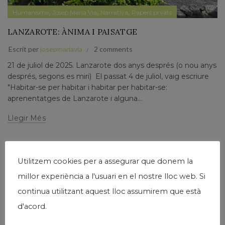
,
,
,
Humanisme
Josep Maria Via
Narrativa
Papers prvats
LANZAROTE: ÀNIMA I PAISATGE
Escrit per
josepmariavia
2 comments
21 de juliol de 2025. Lanzarote dos anys després (o nou anys
després, segons es miri) El passat 4 de juliol, vaig escriure
"Habitar-se per habitar i habitar per habitar-se:
aprenentatges de Lanzarote i alguna...
Llegir Més
Utilitzem cookies per a assegurar que donem la
millor experiència a l'usuari en el nostre lloc web. Si
04
continua utilitzant aquest lloc assumirem que està
JUL.
d'acord.