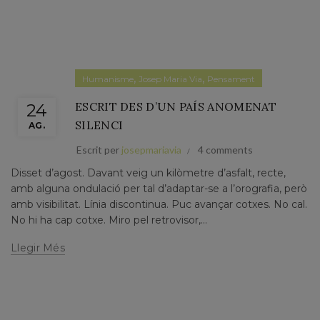
,
,
Humanisme
Josep Maria Via
Pensament
ESCRIT DES D’UN PAÍS ANOMENAT
24
SILENCI
AG.
Escrit per
josepmariavia
4 comments
Disset d’agost. Davant veig un kilòmetre d’asfalt, recte,
amb alguna ondulació per tal d’adaptar-se a l’orografia, però
amb visibilitat. Línia discontinua. Puc avançar cotxes. No cal.
No hi ha cap cotxe. Miro pel retrovisor,...
Llegir Més