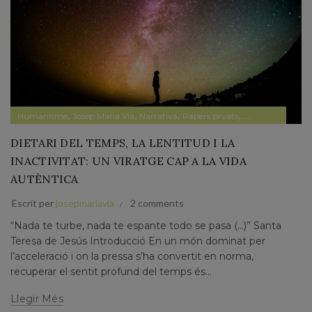
,
,
,
,
Humanisme
Josep Maria Via
Narrativa
Papers prvats
Pensament
DIETARI DEL TEMPS, LA LENTITUD I LA
INACTIVITAT: UN VIRATGE CAP A LA VIDA
AUTÈNTICA
Escrit per
josepmariavia
2 comments
“Nada te turbe, nada te espante todo se pasa (…)” Santa
Teresa de Jesús Introducció En un món dominat per
l’acceleració i on la pressa s’ha convertit en norma,
recuperar el sentit profund del temps és...
Llegir Més