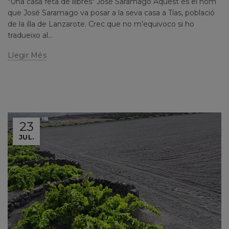
"Una casa feta de llibres" José Saramago Aquest és el nom
que José Saramago va posar a la seva casa a Tías, població
de la illa de Lanzarote. Crec que no m’equivoco si ho
tradueixo al...
Llegir Més
23
JUL.