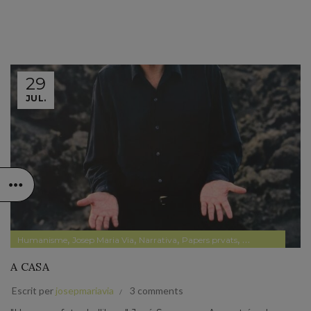
29
JUL.
,
,
,
,
Humanisme
Josep Maria Via
Narrativa
Papers prvats
Pensament
A CASA
Escrit per
josepmariavia
3 comments