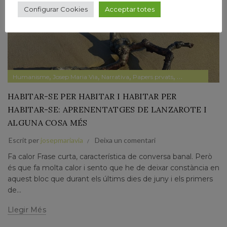
Configurar Cookies
Acceptar totes
,
,
,
,
Humanisme
Josep Maria Via
Narrativa
Papers prvats
Pensament
HABITAR-SE PER HABITAR I HABITAR PER
HABITAR-SE: APRENENTATGES DE LANZAROTE I
ALGUNA COSA MÉS
Escrit per
josepmariavia
Deixa un comentari
Fa calor Frase curta, característica de conversa banal. Però
és que fa molta calor i sento que he de deixar constància en
aquest bloc que durant els últims dies de juny i els primers
de...
Llegir Més