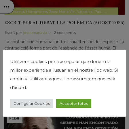
,
,
,
,
,
,
Economia
Humanisme
Josep Maria Via
Narrativa
País
Papers prvats
ESCRIT PER AL DEBAT I LA POLÈMICA (AGOST 2025)
Escrit per
josepmariavia
2 comments
La contradicció humana: un tret característic de l'espècie La
contradicció forma part de l’essència de l’ésser humà. El
que es pensa i/o es diu no sempre concorda amb el que es
fa. Igualment, si seguim...
Utilitzem cookies per a assegurar que donem la
millor experiència a l'usuari en el nostre lloc web. Si
Llegir Més
continua utilitzant aquest lloc assumirem que està
d'acord.
Configurar Cookies
Acceptar totes
24
FEBR.