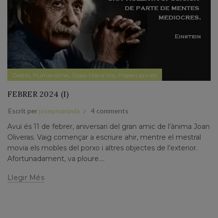
,
,
,
Gestió
Humanisme
Josep Maria Via
Papers prvats
FEBRER 2024 (I)
Escrit per
josepmariavia
4 comments
Avui és 11 de febrer, aniversari del gran amic de l’ànima Joan
Oliveras. Vaig començar a escriure ahir, mentre el mestral
movia els mobles del porxo i altres objectes de l’exterior.
Afortunadament, va ploure....
Llegir Més