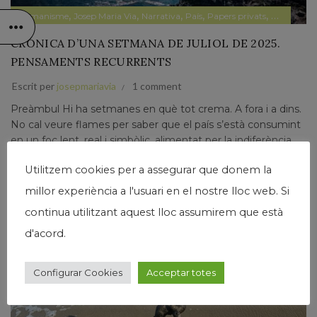
,
,
,
,
,
Humanisme
Josep Maria Via
Narrativa
País
Papers privats
Pensamen
CRÒNICA D’UNA SETMANA DE JULIOL DE 2025.
PENSAMENTS RECURRENTS
Escrit per
josepmariavia
1 comment
Preàmbul Hi ha setmanes en què tot crema. A fora i a dins.
No cal veure flames per saber que el país s’està consumint
en un foc lent, real i simbòlic, alimentat per la indiferència,...
Llegir Més
Utilitzem cookies per a assegurar que donem la
millor experiència a l'usuari en el nostre lloc web. Si
continua utilitzant aquest lloc assumirem que està
d'acord.
04
Configurar Cookies
Acceptar totes
JUL.