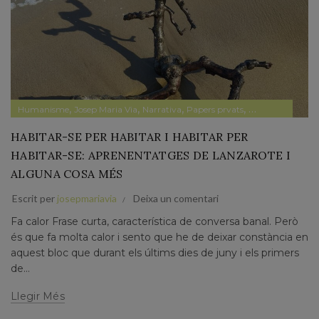
,
,
,
,
Humanisme
Josep Maria Via
Narrativa
Papers prvats
Pensament
HABITAR-SE PER HABITAR I HABITAR PER
HABITAR-SE: APRENENTATGES DE LANZAROTE I
ALGUNA COSA MÉS
Escrit per
josepmariavia
Deixa un comentari
Fa calor Frase curta, característica de conversa banal. Però
és que fa molta calor i sento que he de deixar constància en
aquest bloc que durant els últims dies de juny i els primers
de...
Llegir Més