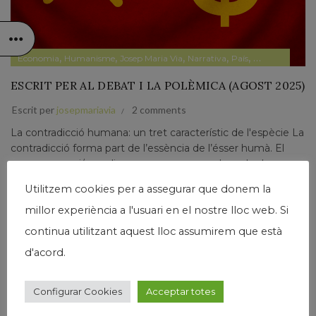
,
,
,
,
,
,
Economia
Humanisme
Josep Maria Via
Narrativa
País
Papers prvats
ESCRIT PER AL DEBAT I LA POLÈMICA (AGOST 2025)
Escrit per
josepmariavia
2 comments
La contradicció humana: un tret característic de l'espècie La
contradicció forma part de l’essència de l’ésser humà. El
que es pensa i/o es diu no sempre concorda amb el que es
fa. Igualment, si seguim...
Utilitzem cookies per a assegurar que donem la
Llegir Més
millor experiència a l'usuari en el nostre lloc web. Si
continua utilitzant aquest lloc assumirem que està
d'acord.
Configurar Cookies
Acceptar totes
04