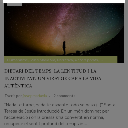
AG.
,
,
,
,
Humanisme
Josep Maria Via
Narrativa
Papers prvats
Pensament
DIETARI DEL TEMPS, LA LENTITUD I LA
INACTIVITAT: UN VIRATGE CAP A LA VIDA
AUTÈNTICA
Escrit per
josepmariavia
2 comments
“Nada te turbe, nada te espante todo se pasa (…)” Santa
Teresa de Jesús Introducció En un món dominat per
l’acceleració i on la pressa s’ha convertit en norma,
recuperar el sentit profund del temps és...