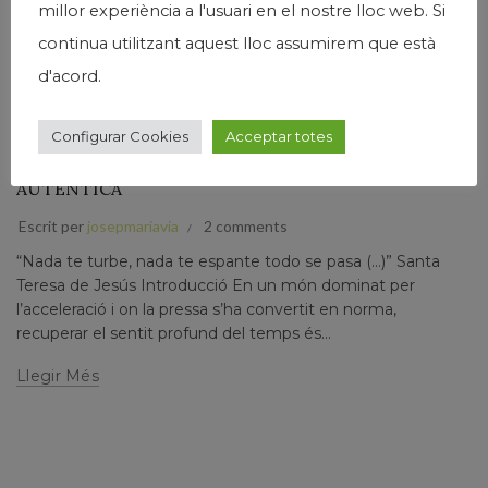
millor experiència a l'usuari en el nostre lloc web. Si
continua utilitzant aquest lloc assumirem que està
d'acord.
,
,
,
,
Humanisme
Josep Maria Via
Narrativa
Papers prvats
Pensament
DIETARI DEL TEMPS, LA LENTITUD I LA
Configurar Cookies
Acceptar totes
INACTIVITAT: UN VIRATGE CAP A LA VIDA
AUTÈNTICA
Escrit per
josepmariavia
2 comments
“Nada te turbe, nada te espante todo se pasa (…)” Santa
Teresa de Jesús Introducció En un món dominat per
l’acceleració i on la pressa s’ha convertit en norma,
recuperar el sentit profund del temps és...
Llegir Més