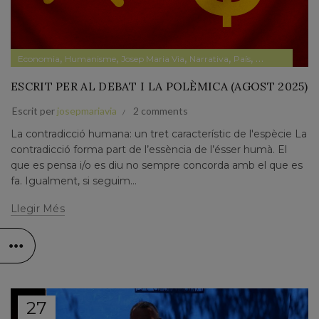
,
,
,
,
,
,
Economia
Humanisme
Josep Maria Via
Narrativa
País
Papers prvats
ESCRIT PER AL DEBAT I LA POLÈMICA (AGOST 2025)
Escrit per
josepmariavia
2 comments
La contradicció humana: un tret característic de l'espècie La
contradicció forma part de l’essència de l’ésser humà. El
que es pensa i/o es diu no sempre concorda amb el que es
fa. Igualment, si seguim...
Llegir Més
27