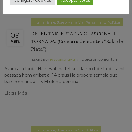
Configurar Cookies
Acceptar totes
,
,
,
Humanisme
Josep Maria Via
Pensament
Política
DE “EL TARTER” A “LA CHASCONA” I
09
TORNADA. (Concurs de contes “Bala de
ABR.
Plata”)
Escrit per
josepmariavia
Deixa un comentari
Avança la tarda. Ha nevat, ha fet sol i fa molt de fred. La nit
passada hem arribat a -14 graus i la propera sembla que
baixarem fins a -17. El silenci domina la...
Llegir Més
,
,
Humanisme
Josep Maria Via
Política