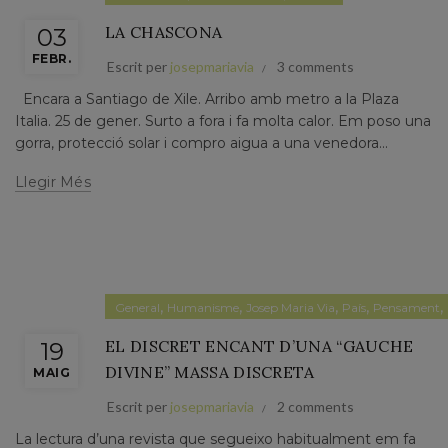
LA CHASCONA
03
FEBR.
Escrit per
josepmariavia
3 comments
Encara a Santiago de Xile. Arribo amb metro a la Plaza
Italia. 25 de gener. Surto a fora i fa molta calor. Em poso una
gorra, protecció solar i compro aigua a una venedora...
Llegir Més
,
,
,
,
,
General
Humanisme
Josep Maria Via
País
Pensament
EL DISCRET ENCANT D’UNA “GAUCHE
19
DIVINE” MASSA DISCRETA
MAIG
Escrit per
josepmariavia
2 comments
La lectura d’una revista que segueixo habitualment em fa