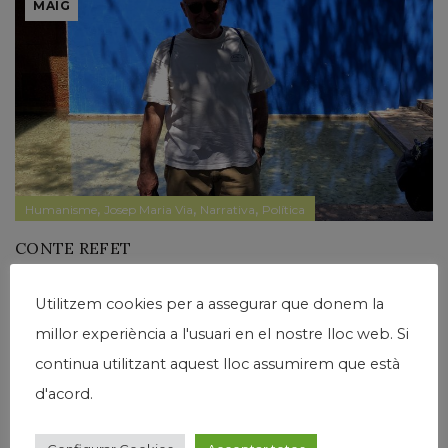
MAIG
,
,
,
Humanisme
Josep Maria Via
Narrativa
Política
CONTE REFET
Escrit per
josepmariavia
Deixa un comentari
Utilitzem cookies per a assegurar que donem la
Vaig arribar a la Chascona a les 3 de la tarda. Luxe i bohèmia,
millor experiència a l'usuari en el nostre lloc web. Si
lluny de les infectes “poblaciones callampa” de Santiago. La
sirventa em va fer passar al pati cobert per una cuidada...
continua utilitzant aquest lloc assumirem que està
d'acord.
Llegir Més