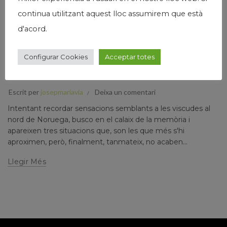
continua utilitzant aquest lloc assumirem que està
d'acord.
,
,
Humanisme
Josep Maria Via
Papers prvats
Configurar Cookies
Acceptar totes
EMOCIONS AL LLINDAR DE LA FI DEL MÓN
(SEGONA PART)
Escrit per
josepmariavia
Deixa un comentari
Intentant recordar sensacions semblants a les viscudes al
nord de Noruega, busco en el calaix de la memòria i
apareixen tres situacions que, son les que més s'hi
aproximen, però, finalment, tanmateix, no acaben...
Llegir Més