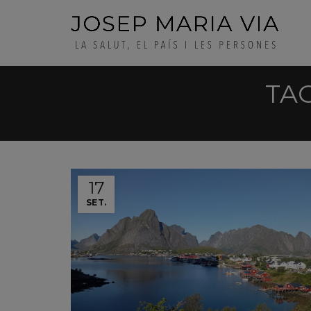
TA
17
SET.