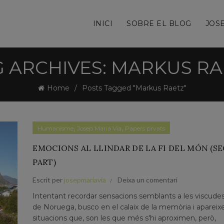
INICI
SOBRE EL BLOG
JOSE
G ARCHIVES: MARKUS RA
Home
Posts Tagged "Markus Raetz"
,
,
Humanisme
Josep Maria Via
Papers prvats
EMOCIONS AL LLINDAR DE LA FI DEL MÓN (S
PART)
Escrit per
josepmariavia
Deixa un comentari
Intentant recordar sensacions semblants a les viscudes
de Noruega, busco en el calaix de la memòria i apareix
situacions que, son les que més s'hi aproximen, però,