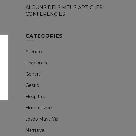
ALGUNS DELS MEUS ARTICLES I
CONFERÈNCIES
CATEGORIES
Atenció
Economia
General
Gestió
Hospitals
Humanisme
Josep Maria Via
Narrativa