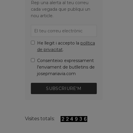
Rep una alerta al teu correu
cada vegada que publiqui un
nou article.
He llegit i accepto la
política
de privacitat
.
Consenteixo expressament
l'enviament de butlletins de
josepmariavia.com
SUBSCRIURE'M
Visites totals: