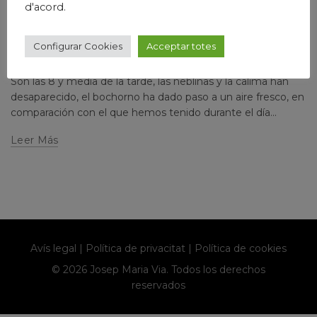
,
,
d'acord.
Humanismo
Josep Maria Via
Política
PRIMAVERA, VERANO Y OTOÑO TÓRRIDOS
Configurar Cookies
Acceptar totes
Escrito por
josepmariavia
2 comments
Son las 8 y media de la tarde, las neblinas y la calima han
desaparecido, el bochorno ha dado paso a un aire fresco, en
comparación con el que hemos tenido durante el día...
Leer Más
Avís legal
|
Política de privacitat
|
Política de cookies
© 2026 Josep Maria Via. Todos los derechos
reservados