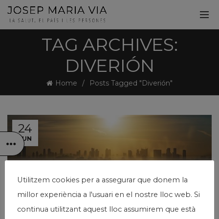
TAG ARCHIVES:
DIVERIÓN
Home
Posts Tagged "Diverión"
24
JUN
Utilitzem cookies per a assegurar que donem la
millor experiència a l'usuari en el nostre lloc web. Si
continua utilitzant aquest lloc assumirem que està