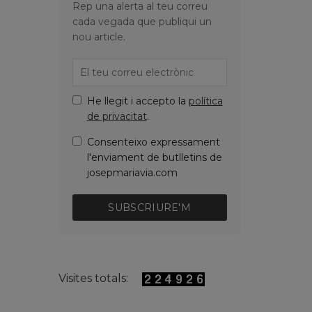
Rep una alerta al teu correu
cada vegada que publiqui un
nou article.
He llegit i accepto la
política
de privacitat
.
Consenteixo expressament
l'enviament de butlletins de
josepmariavia.com
SUBSCRIURE'M
Visites totals: