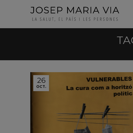
TA
26
OCT.