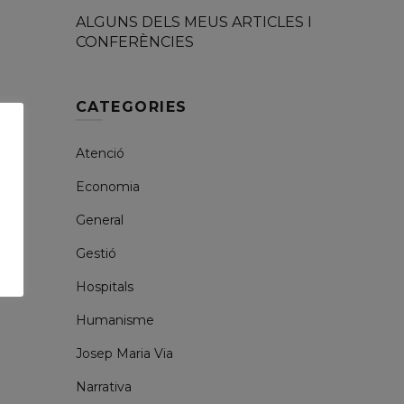
ALGUNS DELS MEUS ARTICLES I
CONFERÈNCIES
CATEGORIES
Atenció
Economia
General
Gestió
Hospitals
Humanisme
Josep Maria Via
Narrativa