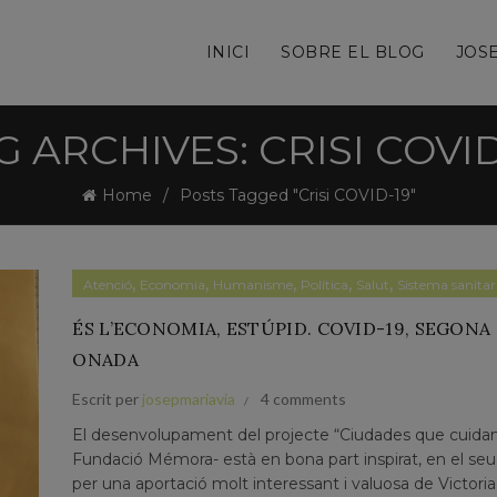
INICI
SOBRE EL BLOG
JOSE
G ARCHIVES: CRISI COVID
Home
Posts Tagged "Crisi COVID-19"
,
,
,
,
,
Atenció
Economia
Humanisme
Política
Salut
Sistema sanitar
ÉS L’ECONOMIA, ESTÚPID. COVID-19, SEGONA
ONADA
Escrit per
josepmariavia
4 comments
El desenvolupament del projecte “Ciudades que cuidan
Fundació Mémora- està en bona part inspirat, en el seu
per una aportació molt interessant i valuosa de Victoria