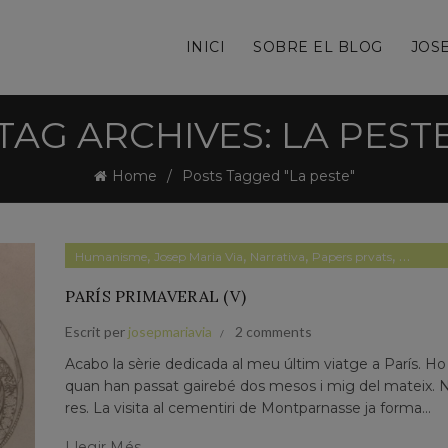
INICI
SOBRE EL BLOG
JOSE
TAG ARCHIVES: LA PEST
Home
Posts Tagged "La peste"
,
,
,
,
Humanisme
Josep Maria Via
Narrativa
Papers prvats
Sin cate
PARÍS PRIMAVERAL (V)
Escrit per
josepmariavia
2 comments
Acabo la sèrie dedicada al meu últim viatge a París. Ho
quan han passat gairebé dos mesos i mig del mateix. N
res. La visita al cementiri de Montparnasse ja forma...
Llegir Més