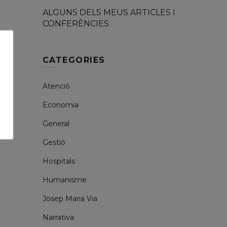
ALGUNS DELS MEUS ARTICLES I
CONFERÈNCIES
CATEGORIES
Atenció
Economia
General
Gestió
Hospitals
Humanisme
Josep Maria Via
Narrativa