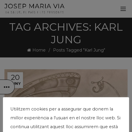
TAG ARCHIVES: KARL
JUNG
Home
Posts Tagged "Karl Jung"
20
JUNY
Utilitzem cookies per a assegurar que donem la
millor experiència a l'usuari en el nostre lloc web. Si
continua utilitzant aquest lloc assumirem que està