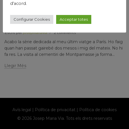
d'acord.
,
,
,
,
Humanisme
Josep Maria Via
Narrativa
Papers prvats
Sin categoría
Configurar Cookies
Acceptar totes
PARÍS PRIMAVERAL (V)
Escrit per
josepmariavia
2 comments
Acabo la sèrie dedicada al meu últim viatge a París. Ho faig
quan han passat gairebé dos mesos i mig del mateix. No hi
fa res. La visita al cementiri de Montparnasse ja forma...
Llegir Més
Avís legal
|
Política de privacitat
|
Política de cookies
© 2026 Josep Maria Via. Tots els drets reservats