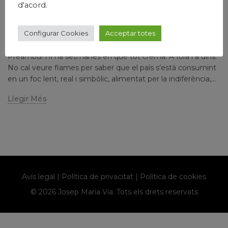
d'acord.
CRÒNICA D’UNA SETMANA DE JULIOL DE 2025.
PENSAMENTS RECURRENTS
Configurar Cookies
Acceptar totes
Escrit per
josepmariavia
1 comment
Preàmbul Hi ha setmanes en què tot crema. A fora i a dins.
No cal veure flames per saber que el país s’està consumint
en un foc lent, real i simbòlic, alimentat per la indiferència,...
Llegir Més
Avís legal
|
Política de privacitat
|
Política de cookies
© 2026 Josep Maria Via. Tots els drets reservats