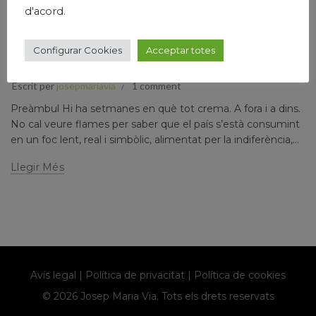
d'acord.
,
,
,
,
,
Humanisme
Josep Maria Via
Narrativa
País
Papers privats
Pensamen
CRÒNICA D’UNA SETMANA DE JULIOL DE 2025.
Configurar Cookies
Acceptar totes
PENSAMENTS RECURRENTS
Escrit per
josepmariavia
1 comment
Preàmbul Hi ha setmanes en què tot crema. A fora i a dins.
No cal veure flames per saber que el país s’està consumint
en un foc lent, real i simbòlic, alimentat per la indiferència,...
Llegir Més
Avís legal
|
Política de privacitat
|
Política de cookies
© 2026 Josep Maria Via. Tots els drets reservats