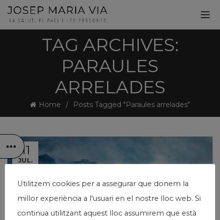
TAG ARCHIVES:
PARAULES
ARRELADES
Home
Posts Tagged "Paraules arrelades"
11
JUL.
Utilitzem cookies per a assegurar que donem la
millor experiència a l'usuari en el nostre lloc web. Si
continua utilitzant aquest lloc assumirem que està