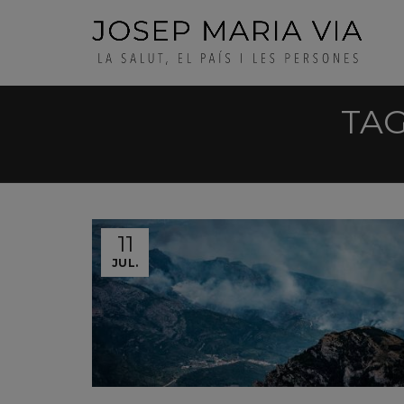
TAG
11
JUL.