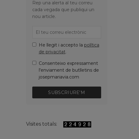
Rep una alerta al teu correu
cada vegada que publiqui un
nou article.
He llegit i accepto la
política
de privacitat
.
Consenteixo expressament
l'enviament de butlletins de
josepmariavia.com
SUBSCRIURE'M
Visites totals: