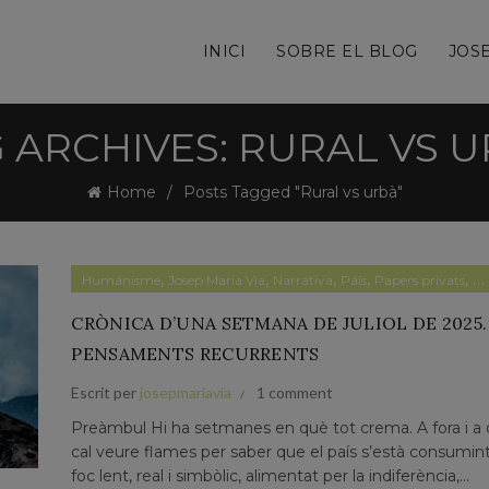
INICI
SOBRE EL BLOG
JOSE
 ARCHIVES: RURAL VS 
Home
Posts Tagged "Rural vs urbà"
,
,
,
,
,
Humanisme
Josep Maria Via
Narrativa
País
Papers privats
P
CRÒNICA D’UNA SETMANA DE JULIOL DE 2025.
PENSAMENTS RECURRENTS
Escrit per
josepmariavia
1 comment
Preàmbul Hi ha setmanes en què tot crema. A fora i a 
cal veure flames per saber que el país s’està consumin
foc lent, real i simbòlic, alimentat per la indiferència,...