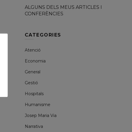
ALGUNS DELS MEUS ARTICLES I
CONFERÈNCIES
CATEGORIES
Atenció
Economia
General
Gestió
Hospitals
Humanisme
Josep Maria Via
Narrativa