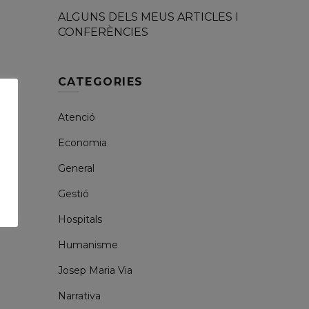
ALGUNS DELS MEUS ARTICLES I
CONFERÈNCIES
CATEGORIES
Atenció
Economia
General
Gestió
Hospitals
Humanisme
Josep Maria Via
Narrativa