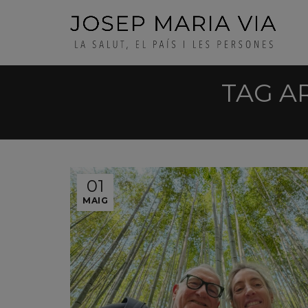
TAG A
01
MAIG