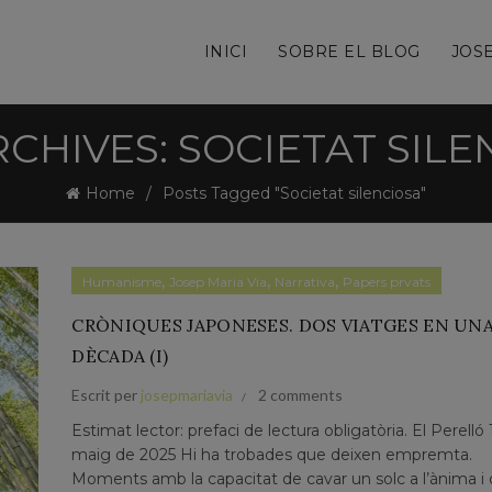
INICI
SOBRE EL BLOG
JOSE
RCHIVES: SOCIETAT SILE
Home
Posts Tagged "Societat silenciosa"
,
,
,
Humanisme
Josep Maria Via
Narrativa
Papers prvats
CRÒNIQUES JAPONESES. DOS VIATGES EN UN
DÈCADA (I)
Escrit per
josepmariavia
2 comments
Estimat lector: prefaci de lectura obligatòria. El Perelló 
maig de 2025 Hi ha trobades que deixen empremta.
Moments amb la capacitat de cavar un solc a l’ànima i 