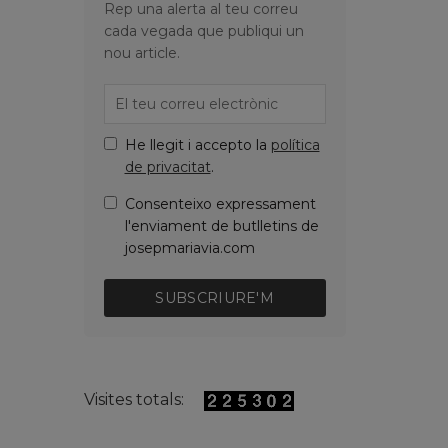
Rep una alerta al teu correu
cada vegada que publiqui un
nou article.
He llegit i accepto la
política
de privacitat
.
Consenteixo expressament
l'enviament de butlletins de
josepmariavia.com
SUBSCRIURE'M
Visites totals: