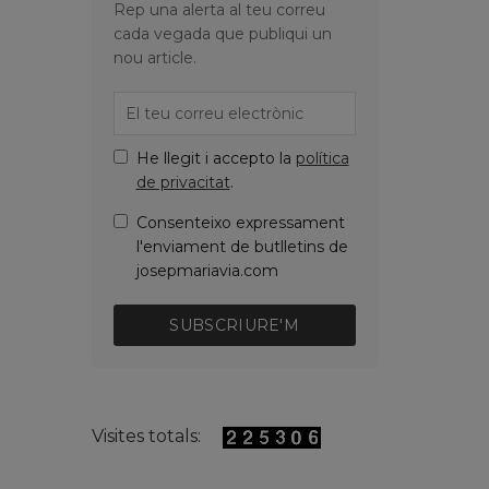
Rep una alerta al teu correu
cada vegada que publiqui un
nou article.
He llegit i accepto la
política
de privacitat
.
Consenteixo expressament
l'enviament de butlletins de
josepmariavia.com
SUBSCRIURE'M
Visites totals: