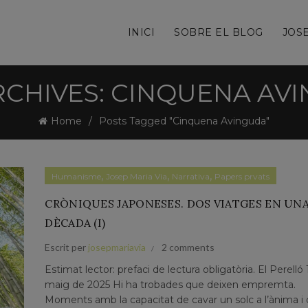
INICI
SOBRE EL BLOG
JOSE
RCHIVES: CINQUENA AV
Home
Posts Tagged "Cinquena Avinguda"
,
,
,
Humanisme
Josep Maria Via
Narrativa
Papers prvats
CRÒNIQUES JAPONESES. DOS VIATGES EN UN
DÈCADA (I)
Escrit per
josepmariavia
2 comments
Estimat lector: prefaci de lectura obligatòria. El Perelló 
maig de 2025 Hi ha trobades que deixen empremta.
Moments amb la capacitat de cavar un solc a l’ànima i 