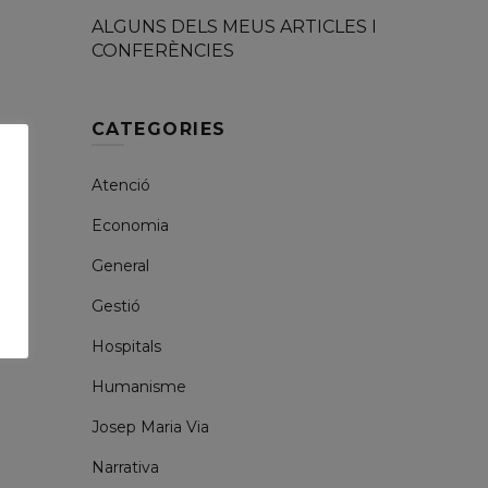
ALGUNS DELS MEUS ARTICLES I
CONFERÈNCIES
CATEGORIES
Atenció
Economia
General
Gestió
Hospitals
Humanisme
Josep Maria Via
Narrativa