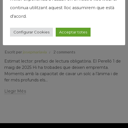
continua utilitzant aquest lloc assumirem que està
d'acord.
,
,
,
Humanisme
Josep Maria Via
Narrativa
Papers prvats
Configurar Cookies
Acceptar totes
CRÒNIQUES JAPONESES. DOS VIATGES EN UNA
DÈCADA (I)
Escrit per
josepmariavia
2 comments
Estimat lector: prefaci de lectura obligatòria. El Perelló 1 de
maig de 2025 Hi ha trobades que deixen empremta.
Moments amb la capacitat de cavar un solc a l’ànima i de
fer més profunds els...
Llegir Més