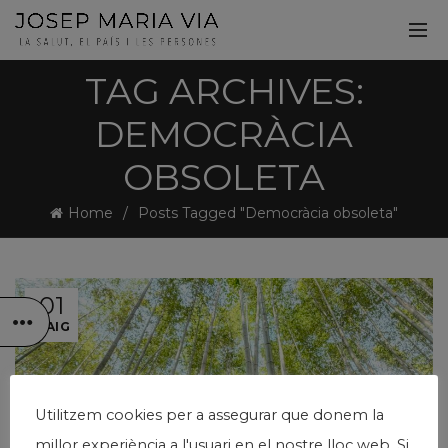
TAG ARCHIVES:
DEMOCRÀCIA
OBSOLETA
Home
Posts Tagged "Democràcia obsoleta"
01
MAIG
Utilitzem cookies per a assegurar que donem la
millor experiència a l'usuari en el nostre lloc web. Si