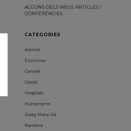
ALGUNS DELS MEUS ARTICLES I
CONFERÈNCIES
CATEGORIES
Atenció
Economia
General
Gestió
Hospitals
Humanisme
Josep Maria Via
Narrativa