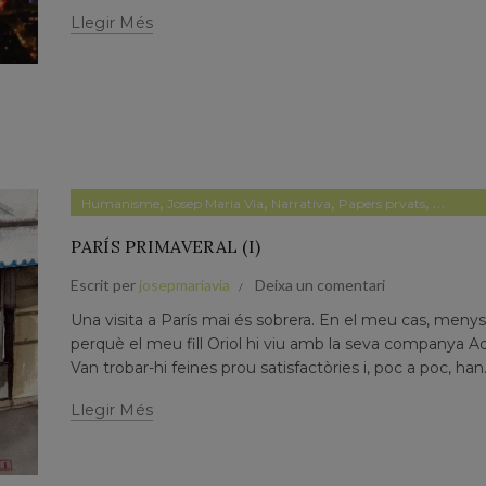
Llegir Més
,
,
,
,
Humanisme
Josep Maria Via
Narrativa
Papers prvats
Pensam
PARÍS PRIMAVERAL (I)
Escrit per
josepmariavia
Deixa un comentari
Una visita a París mai és sobrera. En el meu cas, menys
perquè el meu fill Oriol hi viu amb la seva companya Ad
Van trobar-hi feines prou satisfactòries i, poc a poc, han.
Llegir Més