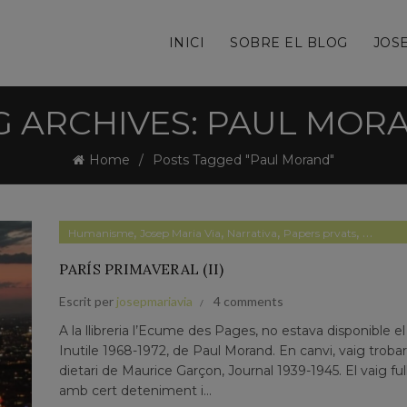
INICI
SOBRE EL BLOG
JOSE
G ARCHIVES: PAUL MOR
Home
Posts Tagged "Paul Morand"
,
,
,
,
Humanisme
Josep Maria Via
Narrativa
Papers prvats
Pensam
PARÍS PRIMAVERAL (II)
Escrit per
josepmariavia
4 comments
A la llibreria l’Ecume des Pages, no estava disponible el
Inutile 1968-1972, de Paul Morand. En canvi, vaig troba
dietari de Maurice Garçon, Journal 1939-1945. El vaig ful
amb cert deteniment i...