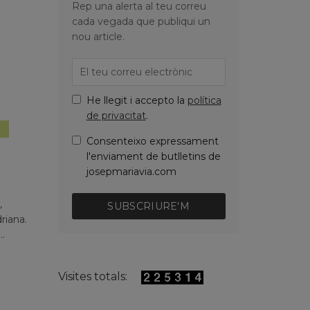
Rep una alerta al teu correu
cada vegada que publiqui un
nou article.
He llegit i accepto la
política
de privacitat
.
,
ent
Política
Consenteixo expressament
l'enviament de butlletins de
josepmariavia.com
,
SUBSCRIURE'M
riana.
..
Visites totals: