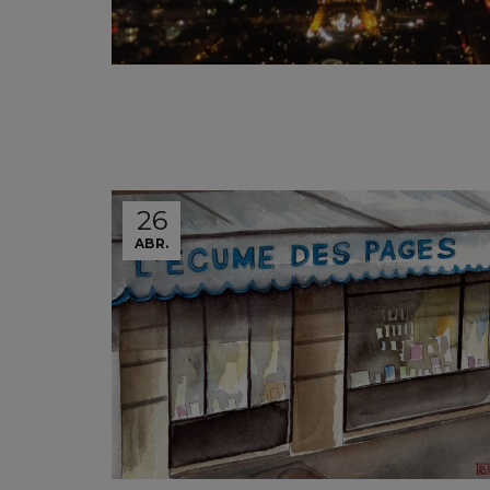
26
ABR.