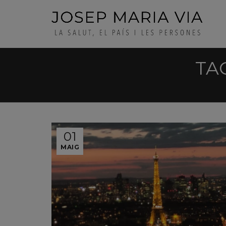
TA
01
MAIG