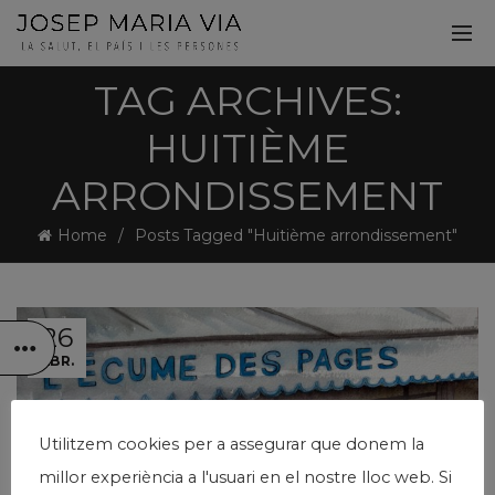
TAG ARCHIVES:
HUITIÈME
ARRONDISSEMENT
Home
Posts Tagged "Huitième arrondissement"
26
ABR.
Utilitzem cookies per a assegurar que donem la
millor experiència a l'usuari en el nostre lloc web. Si