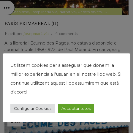
,
,
,
,
Humanisme
Josep Maria Via
Narrativa
Papers prvats
Pensament
PARÍS PRIMAVERAL (II)
Escrit per
josepmariavia
4 comments
A la llibreria l’Ecume des Pages, no estava disponible el
Journal Inutile 1968-1972, de Paul Morand. En canvi, vaig
trobar un dietari de Maurice Garçon, Journal 1939-1945. El
vaig fullejar amb cert deteniment i...
Utilitzem cookies per a assegurar que donem la
Llegir Més
millor experiència a l'usuari en el nostre lloc web. Si
continua utilitzant aquest lloc assumirem que està
d'acord.
Configurar Cookies
Acceptar totes
26
ABR.