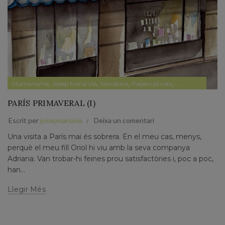
,
,
,
,
,
Humanisme
Josep Maria Via
Narrativa
Papers prvats
Pensament
Polí
PARÍS PRIMAVERAL (I)
Escrit per
josepmariavia
Deixa un comentari
Una visita a París mai és sobrera. En el meu cas, menys,
perquè el meu fill Oriol hi viu amb la seva companya
Adriana. Van trobar-hi feines prou satisfactòries i, poc a poc,
han...
Llegir Més